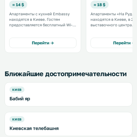
≈ 14 $
≈ 18 $
Апартаменты с кухней Embassy
Апартаменты «На Рудан
находятся в Киеве. Гостям
находятся в Киеве, в 2 к
предоставляется бесплатный Wi-
выставочного центра
Fi. До выставочного центра «Киев
«КиевЭкспоПлаза». К услугам
Экспо Плаза» - 2,2 км, а
гостей бесплатный Wi-Fi
железнодорожного вокзала Киева
территории. Расстояние до
Перейти →
Перейти →
- 4,9 км. .
Софийского собора сос
км. .
Ближайшие достопримечательности
КИЕВ
Бабий яр
КИЕВ
Киевская телебашня