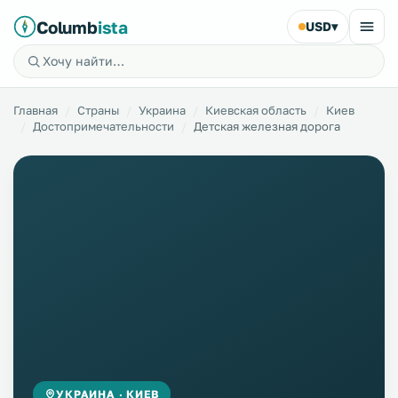
Columb
ista
USD
▾
Главная
Страны
Украина
Киевская область
Киев
Достопримечательности
Детская железная дорога
УКРАИНА · КИЕВ