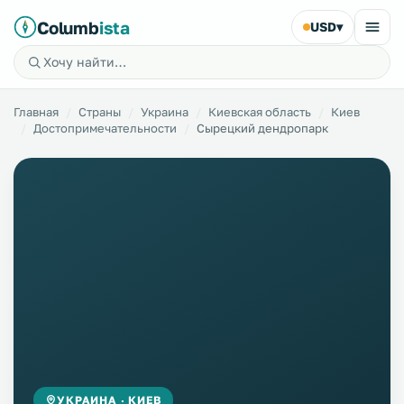
Columb
ista
USD
▾
Главная
Страны
Украина
Киевская область
Киев
Достопримечательности
Сырецкий дендропарк
УКРАИНА · КИЕВ