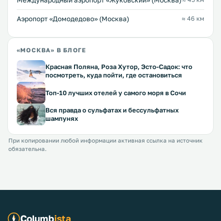
Международный аэропорт «Жуковский» (Москва)
Аэропорт «Домодедово» (Москва)
≈ 46 км
«МОСКВА» В БЛОГЕ
Красная Поляна, Роза Хутор, Эсто-Садок: что
посмотреть, куда пойти, где остановиться
Топ-10 лучших отелей у самого моря в Сочи
Вся правда о сульфатах и бессульфатных
шампунях
При копировании любой информации активная ссылка на источник
обязательна.
Columb
ista