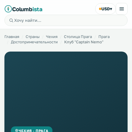
Columb
ista
USD
▾
Главная
Страны
Чехия
Столица Прага
Прага
Достопримечательности
Клуб "Captain Nemo"
ЧЕХИЯ · ПРАГА