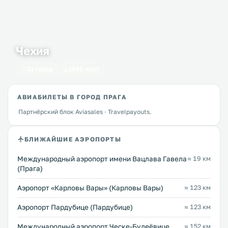
Чехия
61 город
1546 мест
АВИАБИЛЕТЫ В ГОРОД ПРАГА
Партнёрский блок Aviasales · Travelpayouts.
БЛИЖАЙШИЕ АЭРОПОРТЫ
Международный аэропорт имени Вацлава Гавела
≈ 19 км
(Прага)
Аэропорт «Карловы Вары» (Карловы Вары)
≈ 123 км
Аэропорт Пардубице (Пардубице)
≈ 123 км
Международный аэропорт Ческе-Будеёвице
≈ 152 км