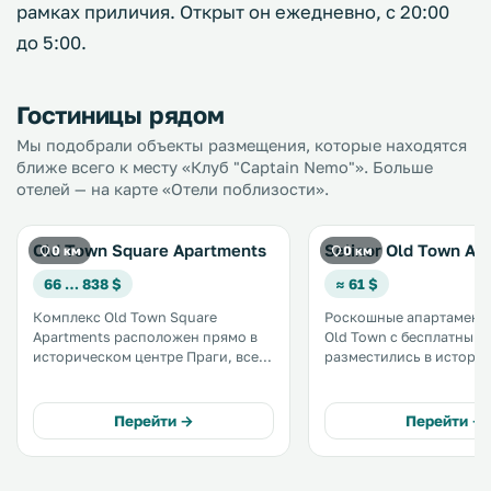
рамках приличия. Открыт он ежедневно, с 20:00
до 5:00.
Гостиницы рядом
Мы подобрали объекты размещения, которые находятся
ближе всего к месту «Клуб "Captain Nemo"». Больше
отелей — на карте «Отели поблизости».
Old Town Square Apartments
Selinor Old Town Ap
0 км
0 км
66 … 838 $
≈ 61 $
Комплекс Old Town Square
Роскошные апартаменты
Apartments расположен прямо в
Old Town с бесплатным 
историческом центре Праги, всего
разместились в истори
в 200 метрах от Староместской
здании в центре Праги, 
площади и знаменитых
метрах от Староместск
Астрономических часов. .
площади и в 11 минутах
Перейти →
Перейти →
средневекового Карлова