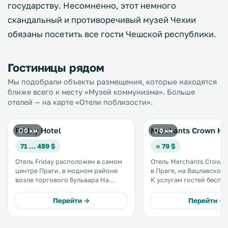
государству. Несомненно, этот немного
скандальный и противоречивый музей Чехии
обязаны посетить все гости Чешской республики.
Гостиницы рядом
Мы подобрали объекты размещения, которые находятся
ближе всего к месту «Музей коммунизма». Больше
отелей — на карте «Отели поблизости».
Friday Hotel
Merchants Crown Ho
0 км
0 км
71 … 489 $
≈ 79 $
Отель Friday расположен в самом
Отель Merchants Crown
центре Праги, в модном районе
в Праге, на Вацлавской
возле торгового бульвара На
К услугам гостей беспла
Прикопе, в 150 метрах от
и суши-ресторан на терр
Вацлавской площади и в 400
числе удобств номеров
Перейти →
Перейти →
метрах от Староместской
кондиционер и полнос
площади с пражскими курантами.
оборудованная кухня. .
.