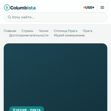
Columb
ista
USD
▾
Главная
Страны
Чехия
Столица Прага
Прага
Достопримечательности
Музей коммунизма
ЧЕХИЯ · ПРАГА