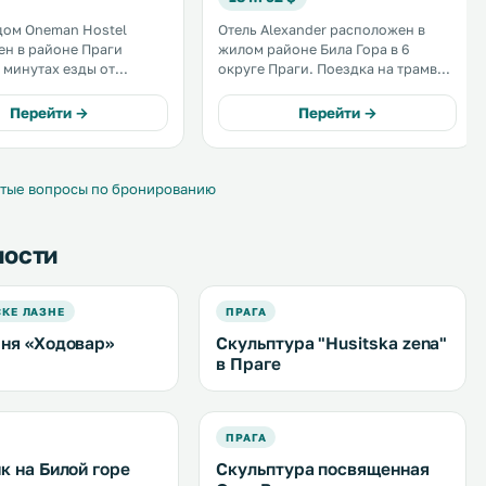
дом Oneman Hostel
Отель Alexander расположен в
н в районе Праги
жилом районе Била Гора в 6
5 минутах езды от
округе Праги. Поездка на трамвае
ого монастыря. К
до Пражского Града займет 10
остей номера с
минут, до парка Obora Hvězda — 5
Перейти →
Перейти →
м Wi-Fi и бесплатная
минут, а до центра города — 20
ная парковка на
минут. .
и. .
тые вопросы по бронированию
ности
КЕ ЛАЗНЕ
ПРАГА
ня «Ходовар»
Скульптура "Husitska zena"
в Праге
ПРАГА
к на Билой горе
Скульптура посвященная