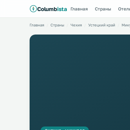
Columb
ista
Главная
Страны
Отел
Главная
Страны
Чехия
Устецкий край
Мик