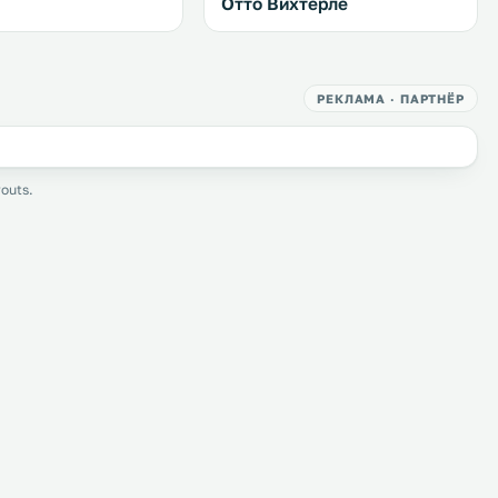
Отто Вихтерле
РЕКЛАМА · ПАРТНЁР
outs.