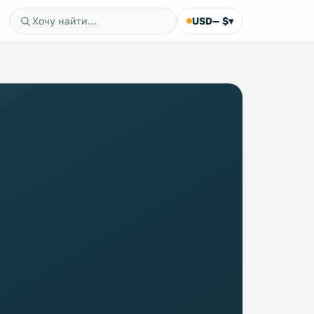
USD
— $
▾