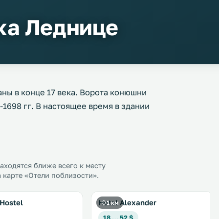
ка Леднице
ы в конце 17 века. Ворота конюшни
1698 гг. В настоящее время в здании
ходятся ближе всего к месту
 карте «Отели поблизости».
Hostel
Hotel Alexander
1 км
18 … 52 $