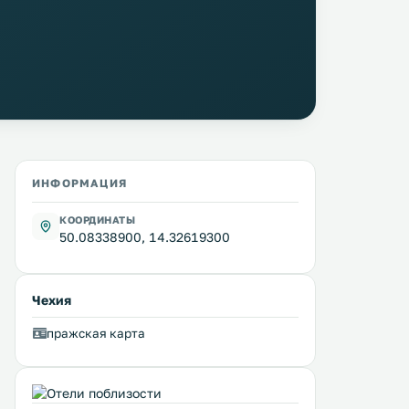
ИНФОРМАЦИЯ
КООРДИНАТЫ
50.08338900, 14.32619300
Чехия
пражская карта
Dreamy Apartment
Pension Paldus
1 км
1 км
≈ 75 $
≈ 51 $