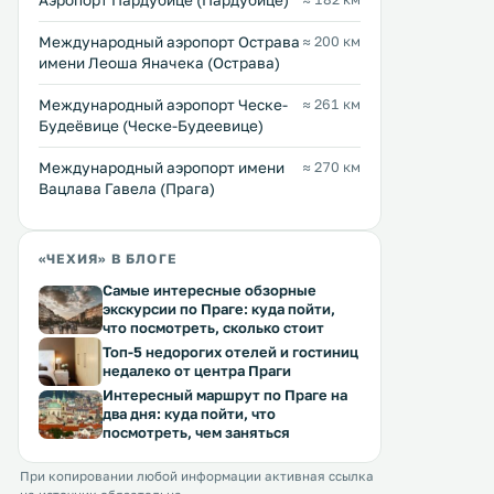
Аэропорт Пардубице (Пардубице)
Международный аэропорт Острава
≈ 200 км
имени Леоша Яначека (Острава)
Международный аэропорт Ческе-
≈ 261 км
Будеёвице (Ческе-Будеевице)
Международный аэропорт имени
≈ 270 км
Вацлава Гавела (Прага)
«ЧЕХИЯ» В БЛОГЕ
Самые интересные обзорные
экскурсии по Праге: куда пойти,
что посмотреть, сколько стоит
Топ-5 недорогих отелей и гостиниц
недалеко от центра Праги
Интересный маршрут по Праге на
два дня: куда пойти, что
посмотреть, чем заняться
При копировании любой информации активная ссылка