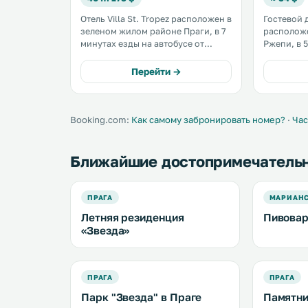
Отель Villa St. Tropez расположен в
Гостевой 
зеленом жилом районе Праги, в 7
расположе
минутах езды на автобусе от
Ржепи, в 
станции метро Petřiny. К услугам
Страговск
гостей бесплатная частная
услугам г
Перейти →
парковка, бесплатный Wi-Fi и
бесплатны
сауна. В ресторане подают
обществен
изысканные блюда французской
территори
кухни. .
Booking.com:
Как самому забронировать номер?
·
Час
Ближайшие достопримечатель
ПРАГА
МАРИАНС
Летняя резиденция
Пивовар
«Звезда»
ПРАГА
ПРАГА
Парк "Звезда" в Праге
Памятни