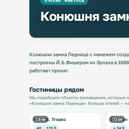
ЧЕХИЯ · МИКУЛОВ
Конюшня зам
Конюшни замка Леднице с манежем создан
построены Й.Б.Фишером из Эрлаха в 1688-
работает прокат.
Гостиницы рядом
Мы подобрали объекты размещения, которые на
«Конюшня замка Леднице». Больше отелей — на
Villa St. Tropez
Oneman 
1 км
1 км
40 … 173 $
≈ 34 $