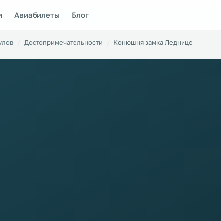
и
Авиабилеты
Блог
улов
Достопримечательности
Конюшня замка Леднице