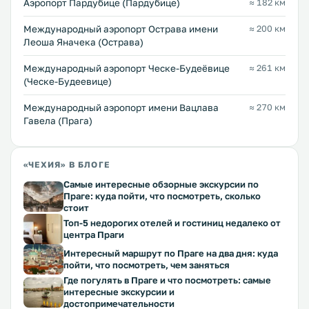
Аэропорт Пардубице (Пардубице)
≈ 182 км
Международный аэропорт Острава имени
≈ 200 км
Леоша Яначека (Острава)
Международный аэропорт Ческе-Будеёвице
≈ 261 км
(Ческе-Будеевице)
Международный аэропорт имени Вацлава
≈ 270 км
Гавела (Прага)
«ЧЕХИЯ» В БЛОГЕ
Самые интересные обзорные экскурсии по
Праге: куда пойти, что посмотреть, сколько
стоит
Топ-5 недорогих отелей и гостиниц недалеко от
центра Праги
Интересный маршрут по Праге на два дня: куда
пойти, что посмотреть, чем заняться
Где погулять в Праге и что посмотреть: самые
интересные экскурсии и
достопримечательности