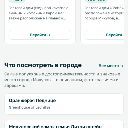
Гостевой дом (Ne)vinná kavárna с
Гостевой дом U Žabáka
винным и кофейным баром на 1
расположен в историч
этаже расположен на главной
городе Микулов, в
площади в центре города
винодельческом регионе
Микулова. В баре подается
окрестностях гостевог
биологически чистый кофе,
находятся многочисле
Перейти →
Перейти →
приобретенный по принципу
винные погреба. .
справедливой торговли. .
Что посмотреть в городе
Все места →
Самые популярные достопримечательности и знаковые
места города Микулов — с описанием, фотографиями и
адресами.
Оранжерея Леднице
Greenhouse of Lednitse
Микуловский замок семьи Дитрихштейн