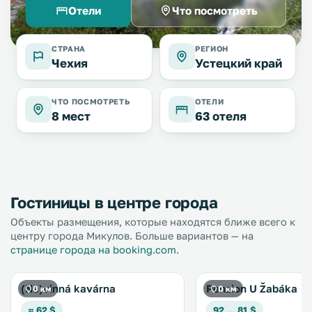
Отели
Что посмотреть
СТРАНА
РЕГИОН
Чехия
Устецкий край
ЧТО ПОСМОТРЕТЬ
ОТЕЛИ
8 мест
63 отеля
Гостиницы в центре города
Объекты размещения, которые находятся ближе всего к
центру города Микулов. Больше вариантов — на
странице города на booking.com
.
(Ne)vinná kavárna
Penzion U Žabáka
0 км
0 км
≈ 62 $
92 … 81 $