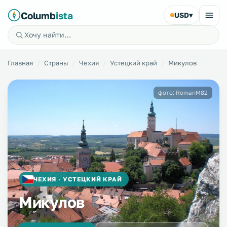
Columb
ista
USD
▾
Главная
Страны
Чехия
Устецкий край
Микулов
фото: RomanM82
ЧЕХИЯ · УСТЕЦКИЙ КРАЙ
Микулов