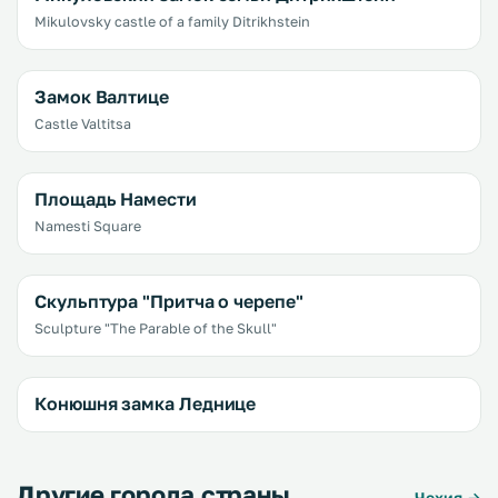
Mikulovsky castle of a family Ditrikhstein
Замок Валтице
Castle Valtitsa
Площадь Намести
Namesti Square
Скульптура "Притча о черепе"
Sculpture "The Parable of the Skull"
Конюшня замка Леднице
Другие города страны
Чехия →