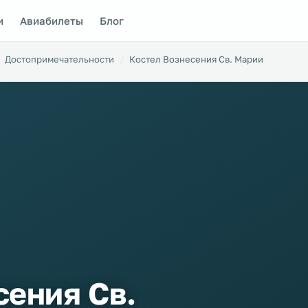
и
Авиабилеты
Блог
Достопримечательности
Костел Вознесения Св. Марии
сения Св.