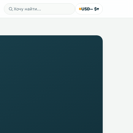
USD
— $
▾