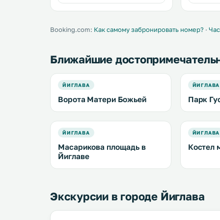
популярный ресторан и бар. .
Booking.com:
Как самому забронировать номер?
·
Час
Ближайшие достопримечатель
ЙИГЛАВА
ЙИГЛАВА
Ворота Матери Божьей
Парк Гу
ЙИГЛАВА
ЙИГЛАВА
Масарикова площадь в
Костел 
Йиглаве
Экскурсии в городе Йиглава