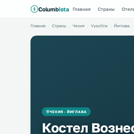
Columb
ista
Главная
Страны
Отел
Главная
Страны
Чехия
Vysočina
Йиглава
ЧЕХИЯ · ЙИГЛАВА
Костел Возне