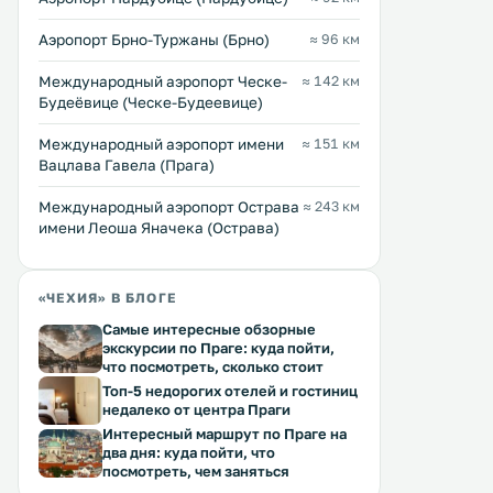
каналами. .
Аэропорт Брно-Туржаны (Брно)
≈ 96 км
Международный аэропорт Ческе-
≈ 142 км
Будеёвице (Ческе-Будеевице)
Международный аэропорт имени
≈ 151 км
Вацлава Гавела (Прага)
Международный аэропорт Острава
≈ 243 км
имени Леоша Яначека (Острава)
«ЧЕХИЯ» В БЛОГЕ
Самые интересные обзорные
экскурсии по Праге: куда пойти,
что посмотреть, сколько стоит
Топ-5 недорогих отелей и гостиниц
недалеко от центра Праги
Интересный маршрут по Праге на
два дня: куда пойти, что
посмотреть, чем заняться