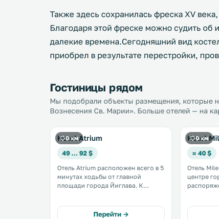
Также здесь сохранилась фреска XV века,
Благодаря этой фреске можно судить об 
далекие времена.Сегодняшний вид костел
приобрел в результате перестройки, пров
Гостиницы рядом
Мы подобрали объекты размещения, которые на
Вознесения Св. Марии». Больше отелей — на ка
Hotel Atrium
Hotel Mi
0 км
0 км
49 … 92 $
≈ 40 $
Отель Atrium расположен всего в 5
Отель Mil
минутах ходьбы от главной
центре гор
площади города Йиглава. К
распоряж
услугам гостей светлые и
круглосут
комфортабельные номера с
регистрац
ванной комнатой, а также
кухни с ба
Перейти →