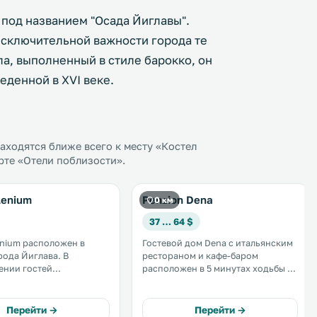
 под названием "Осада Йиглавы".
исключительной важности города те
а, выполненный в стиле барокко, он
еденной в XVI веке.
ходятся ближе всего к месту «Костел
рте «Отели поблизости».
lenium
Penzion Dena
0 км
37 … 64 $
enium расположен в
Гостевой дом Dena с итальянским
ода Йиглава. В
рестораном и кафе-баром
ении гостей
расположен в 5 минутах ходьбы от
очная стойка
площади Масарика и
ии и ресторан чешской
исторического центра города
ром. .
Йиглава. К услугам гостей всех
Перейти →
Перейти →