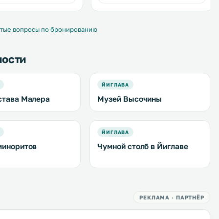
номеров бесплатный Wi-Fi,
спутниковое телевидение и
холодильник. .
тые вопросы по бронированию
ности
ЙИГЛАВА
става Малера
Музей Высочины
ЙИГЛАВА
миноритов
Чумной столб в Йиглаве
РЕКЛАМА · ПАРТНЁР