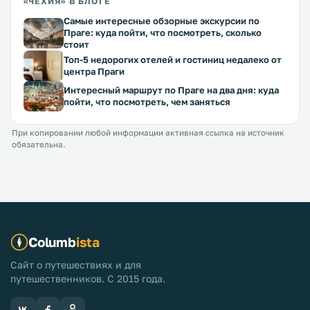
«ЧЕХИЯ» В БЛОГЕ
Самые интересные обзорные экскурсии по
Праге: куда пойти, что посмотреть, сколько
стоит
Топ-5 недорогих отелей и гостиниц недалеко от
центра Праги
Интересный маршрут по Праге на два дня: куда
пойти, что посмотреть, чем заняться
При копировании любой информации активная ссылка на источник
обязательна.
Columb
ista
Сайт о путешествиях и для
путешественников. С 2015 года.