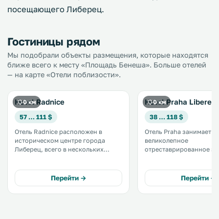
посещающего Либерец.
Гостиницы рядом
Мы подобрали объекты размещения, которые находятся
ближе всего к месту «Площадь Бенеша». Больше отелей
— на карте «Отели поблизости».
Hotel Radnice
Hotel Praha Liberec
0 км
0 км
57 … 111 $
38 … 118 $
Отель Radnice расположен в
Отель Praha занимает
историческом центре города
великолепное
Либерец, всего в нескольких
отреставрированное зд
шагах от ратуши и в 1,2 км от
стиле модерн 1905 года
развлекательного и конференц-
постройки. Он находится в
центра Centrum Babylon Liberec.
историческом центре г
Перейти →
Перейти →
Предоставляется бесплатный Wi-
Либерец, возле городс
Fi. .
ратуши. .