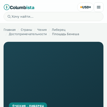
Columb
ista
USD
▾
Главная
Страны
Чехия
Либерец
Достопримечательности
Площадь Бенеша
ЧЕХИЯ · ЛИБЕРЕЦ