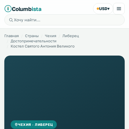
Columb
ista
USD
▾
Главная
Страны
Чехия
Либерец
Достопримечательности
Костел Святого Антония Великого
ЧЕХИЯ · ЛИБЕРЕЦ