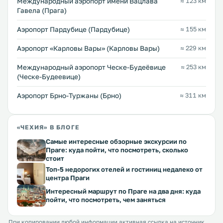
Международный аэропорт имени Вацлава
≈ 123 км
Гавела (Прага)
Аэропорт Пардубице (Пардубице)
≈ 155 км
Аэропорт «Карловы Вары» (Карловы Вары)
≈ 229 км
Международный аэропорт Ческе-Будеёвице
≈ 253 км
(Ческе-Будеевице)
Аэропорт Брно-Туржаны (Брно)
≈ 311 км
«ЧЕХИЯ» В БЛОГЕ
Самые интересные обзорные экскурсии по
Праге: куда пойти, что посмотреть, сколько
стоит
Топ-5 недорогих отелей и гостиниц недалеко от
центра Праги
Интересный маршрут по Праге на два дня: куда
пойти, что посмотреть, чем заняться
При копировании любой информации активная ссылка на источник