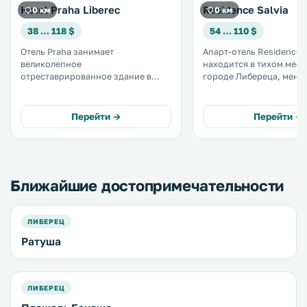
Hotel Praha Liberec
Residence Salvia
0 км
0 км
38 … 118 $
54 … 110 $
Отель Praha занимает
Апарт-отель Residence S
великолепное
находится в тихом мест
отреставрированное здание в
городе Либереца, менее
стиле модерн 1905 года
метрах от его мэрии.
постройки. Он находится в
Наслаждайтесь незави
историческом центре города
проживанием в полнос
Перейти →
Перейти →
Либерец, возле городской
оборудованных апартам
ратуши. .
всеми услугами отеля. .
Ближайшие достопримечательности
ЛИБЕРЕЦ
Ратуша
ЛИБЕРЕЦ