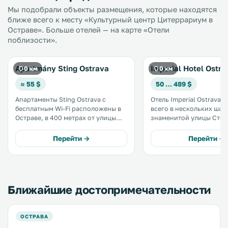
Мы подобрали объекты размещения, которые находятся
ближе всего к месту «Культурный центр Цитеррариум в
Остраве». Больше отелей — на карте «Отели
поблизости».
Apartmány Sting Ostrava
Imperial Hotel Ostra
0 км
0 км
≈ 55 $
50 … 489 $
Апартаменты Sting Ostrava с
Отель Imperial Ostrava 
бесплатным Wi-Fi расположены в
всего в нескольких шага
Остраве, в 400 метрах от улицы
знаменитой улицы Стол
Столдони и в 2 км от
центре города в начале
национального культурного
пешеходной зоны. К услугам
Перейти →
Перейти →
памятника «Нижняя область
гостей 2 ресторана, бе
Витковице». .
сауна и бассейн с солен
Ближайшие достопримечательности
ОСТРАВА