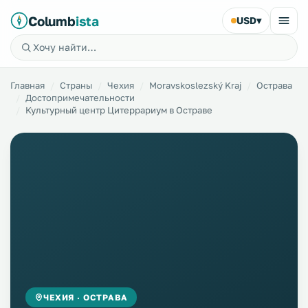
Columb
ista
USD
▾
Главная
Страны
Чехия
Moravskoslezský Kraj
Острава
Достопримечательности
Культурный центр Цитеррариум в Остраве
ЧЕХИЯ · ОСТРАВА