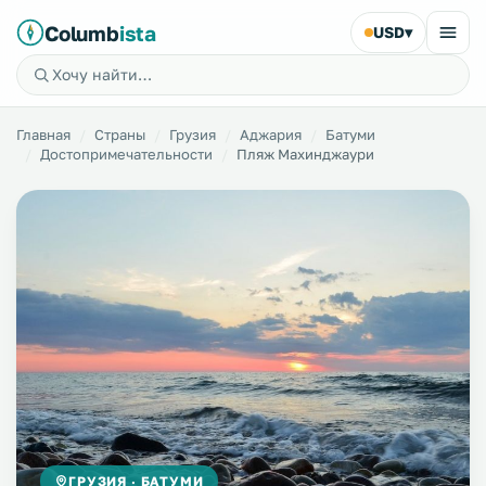
Columb
ista
USD
▾
Главная
Страны
Грузия
Аджария
Батуми
Достопримечательности
Пляж Махинджаури
ГРУЗИЯ · БАТУМИ