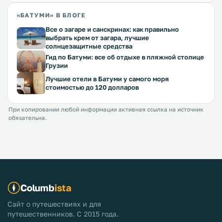
«БАТУМИ» В БЛОГЕ
Все о загаре и санскринах: как правильно
выбрать крем от загара, лучшие
солнцезащитные средства
Гид по Батуми: все об отдыхе в пляжной столице
Грузии
Лучшие отели в Батуми у самого моря
стоимостью до 120 долларов
При копировании любой информации активная ссылка на источник
обязательна.
Columb
ista
Сайт о путешествиях и для
путешественников. С 2015 года.