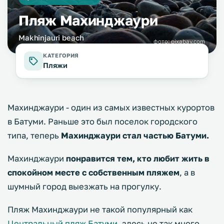
Пляж Махинджаури
Makhinjauri beach
фото:
pixabay.com
КАТЕГОРИЯ
Пляжи
Махинджаури - один из самых известных курортов
в Батуми. Раньше это был поселок городского
типа, теперь
Махинджаури стал частью Батуми.
Махинджаури
понравится тем, кто любит жить в
спокойном месте с собственным пляжем
, а в
шумный город выезжать на прогулку.
Пляж Махинджаури не такой популярный как
Центральный пляж Батуми
, здесь не так много