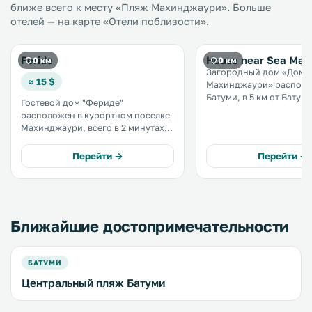
ближе всего к месту «Пляж Махинджаури». Больше
отелей — на карте «Отели поблизости».
Feride
House near Sea Mahi
0 км
0 км
Загородный дом «Дом у
≈ 15 $
Махинджаури» располо
Батуми, в 5 км от Батум
Гостевой дом "Фериде"
порта. К услугам гостей
расположен в курортном поселке
бесплатный Wi-Fi на все
Махинджаури, всего в 2 минутах
территории. Предоставляется
ходьбы от пляжа Черного моря. К
бесплатная частная парк
услугам гостей бесплатный Wi-Fi и
Перейти →
Перейти →
некоторых номерах ест
бесплатная частная парковка. .
террасу и/или балкон. .
Ближайшие достопримечательности
БАТУМИ
Центральный пляж Батуми