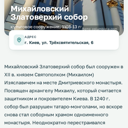
Михайловский
Златоверхий собор
культовое сооружение, 1108-13 гг.
фото:
columbista.com
АДРЕС
г. Киев, ул. Трёхсвятительская, 6
Михайловский Златоверхий собор был сооружен в
XII в. князем Святополком (Михаилом)
Изяславичем на месте Дмитриевского монастыря.
Посвящен архангелу Михаилу, который считается
защитником и покровителем Киева. В 1240 г.
собор был разрушен татаро-монголами, но вскоре
снова стал соборным храмом одноименного
монастыря. Неоднократно перестраивался