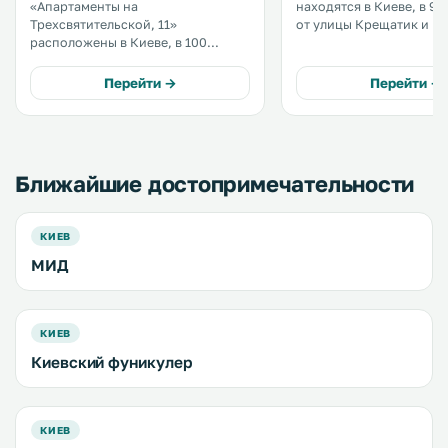
«Апартаменты на
находятся в Киеве, в 90
Трехсвятительской, 11»
от улицы Крещатик и в 
расположены в Киеве, в 100
от Михайловского Злат
метрах от Михайловского
монастыря. В апартаментах есть
Златоверхого монастыря. Из них
кухня с микроволновой
Перейти →
Перейти →
открывается вид на город. До
духовкой и холодильник
Софийского собора нужно пройти
600 метров. К услугам гостей
бесплатный Wi-Fi на всей
территории. .
Ближайшие достопримечательности
КИЕВ
МИД
КИЕВ
Киевский фуникулер
КИЕВ