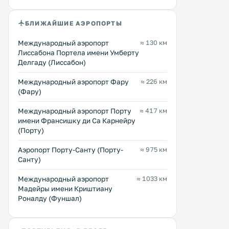
БЛИЖАЙШИЕ АЭРОПОРТЫ
Международный аэропорт
≈ 130 км
Лиссабона Портела имени Умберту
Делгаду (Лиссабон)
Международный аэропорт Фару
≈ 226 км
(Фару)
Международный аэропорт Порту
≈ 417 км
имени Франсишку ди Са Карнейру
(Порту)
Аэропорт Порту-Санту (Порту-
≈ 975 км
Санту)
Международный аэропорт
≈ 1033 км
Мадейры имени Криштиану
Роналду (Фуншал)