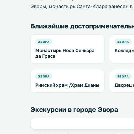
Эворы, монастырь Санта-Клара занесен в
Ближайшие достопримечатель
ЭВОРА
ЭВОРА
Монастырь Носа Сеньора
Колледж
да Граса
ЭВОРА
ЭВОРА
Римский храм /Храм Дианы
Дворец 
Экскурсии в городе Эвора