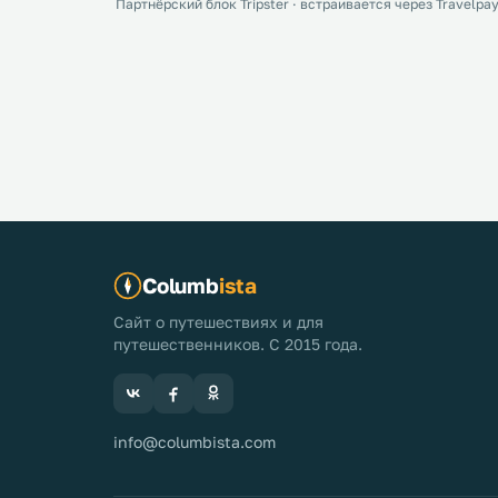
Партнёрский блок Tripster · встраивается через Travelpay
Columb
ista
Сайт о путешествиях и для
путешественников. С 2015 года.
info@columbista.com