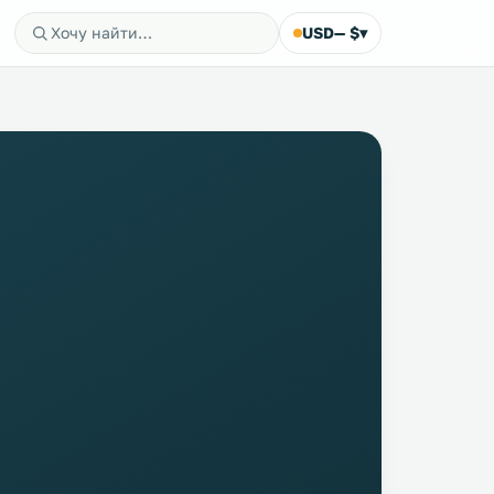
USD
— $
▾