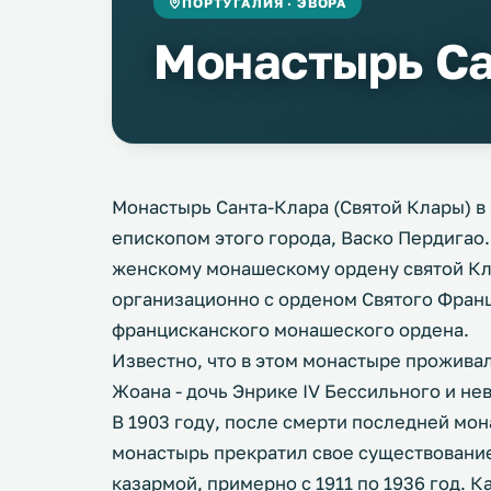
ПОРТУГАЛИЯ · ЭВОРА
Монастырь Са
Монастырь Санта-Клара (Святой Клары) в 
епископом этого города, Васко Пердигао
женскому монашескому ордену святой Кл
организационно с орденом Святого Франц
францисканского монашеского ордена.
Известно, что в этом монастыре проживал
Жоана - дочь Энрике IV Бессильного и не
В 1903 году, после смерти последней мо
монастырь прекратил свое существовани
казармой, примерно с 1911 по 1936 год. 