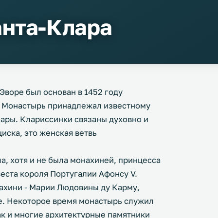
нта-Клара
Эворе был основан в 1452 году
. Монастырь принадлежал известному
ары. Клариссинки связаны духовно и
иска, это женская ветвь
а, хотя и не была монахиней, принцесса
веста короля Португалии Афонсу V.
нахини - Марии Людовины ду Карму,
е. Некоторое время монастырь служил
Как и многие архитектурные памятники