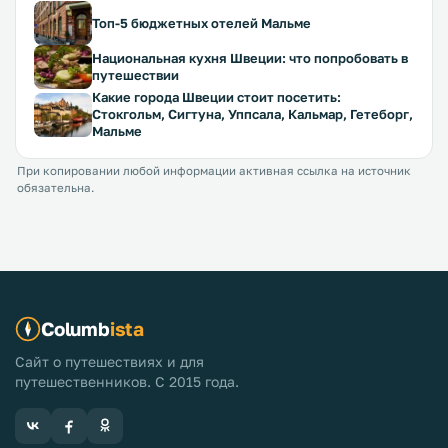
Топ-5 бюджетных отелей Мальме
Национальная кухня Швеции: что попробовать в
путешествии
Какие города Швеции стоит посетить:
Стокгольм, Сигтуна, Уппсала, Кальмар, Гетеборг,
Мальме
При копировании любой информации активная ссылка на источник
обязательна.
Columb
ista
Сайт о путешествиях и для
путешественников. С 2015 года.