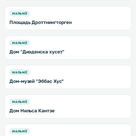
МАЛЬМЁ
Площадь Дроттнингторген
МАЛЬМЁ
Дом "Диэденска хусет"
МАЛЬМЁ
Дом-музей "Эббас Хус"
МАЛЬМЁ
Дом Нильса Кантзе
МАЛЬМЁ