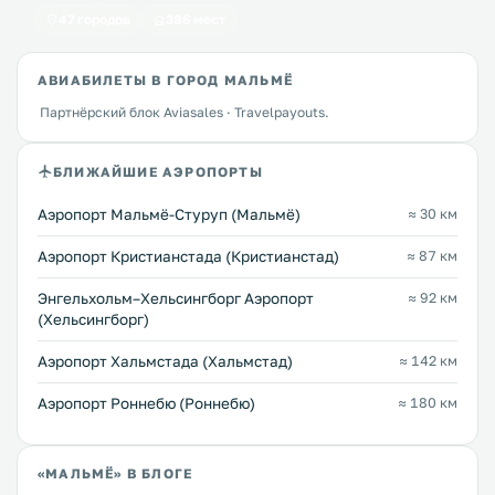
47 городов
386 мест
АВИАБИЛЕТЫ В ГОРОД МАЛЬМЁ
Партнёрский блок Aviasales · Travelpayouts.
БЛИЖАЙШИЕ АЭРОПОРТЫ
Аэропорт Мальмё-Стуруп (Мальмё)
≈ 30 км
Аэропорт Кристианстада (Кристианстад)
≈ 87 км
Энгельхольм–Хельсингборг Аэропорт
≈ 92 км
(Хельсингборг)
Аэропорт Хальмстада (Хальмстад)
≈ 142 км
Аэропорт Роннебю (Роннебю)
≈ 180 км
«МАЛЬМЁ» В БЛОГЕ