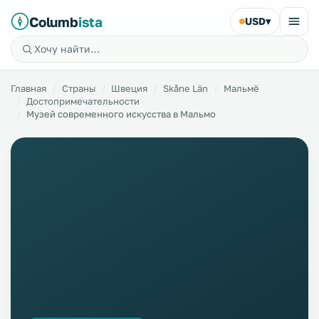
Columb
ista
USD
▾
Главная
Страны
Швеция
Skåne Län
Мальмё
Достопримечательности
Музей современного искусства в Мальмо