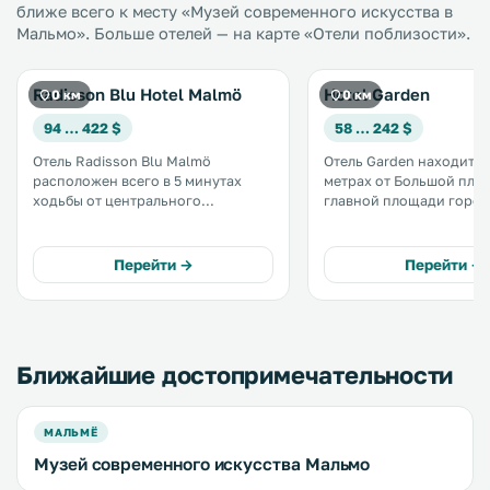
ближе всего к месту «Музей современного искусства в
Мальмо». Больше отелей — на карте «Отели поблизости».
Radisson Blu Hotel Malmö
Hotel Garden
0 км
0 км
94 … 422 $
58 … 242 $
Отель Radisson Blu Malmö
Отель Garden находится
расположен всего в 5 минутах
метрах от Большой пло
ходьбы от центрального
главной площади город
железнодорожного вокзала
примерно в 5 минутах х
Мальмё и в нескольких кварталах
центрального железно
от главных торговых улиц. К
вокзала. К услугам гостей
Перейти →
Перейти →
услугам гостей бесплатный Wi-Fi,
бесплатный Wi-Fi, сад н
тренажерный зал и сауна. .
тренажерный зал и сауна
Ближайшие достопримечательности
МАЛЬМЁ
Музей современного искусства Мальмо