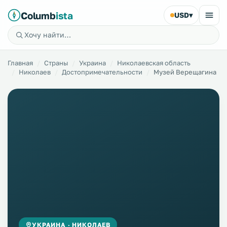
Columb
ista
USD
▾
Главная
Страны
Украина
Николаевская область
Николаев
Достопримечательности
Музей Верещагина
УКРАИНА · НИКОЛАЕВ