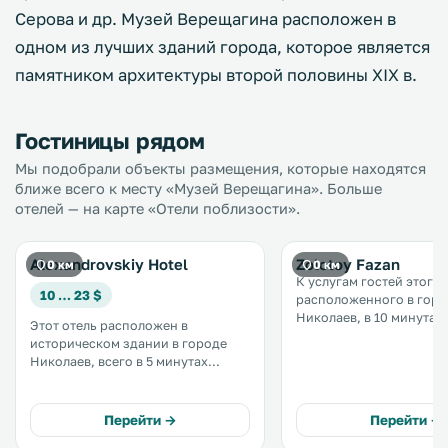
Серова и др. Музей Верещагина расположен в
одном из лучших зданий города, которое является
памятником архитектуры второй половины ХІХ в.
Гостиницы рядом
Мы подобрали объекты размещения, которые находятся
ближе всего к месту «Музей Верещагина». Больше
отелей — на карте «Отели поблизости».
Alexandrovskiy Hotel
Zolotoy Fazan
0 км
0 км
К услугам гостей этого 
10 … 23 $
расположенного в горо
Николаев, в 10 минутах
Этот отель расположен в
центральной улицы - п
историческом здании в городе
Ленина, бесплатный Wi-F
Николаев, всего в 5 минутах
бесплатная парковка, а
ходьбы от знаменитой
крытый бассейн и сауна.
пешеходной Советской улицы. К
услугам гостей открытый бассейн,
Перейти →
Перейти →
бесплатная охраняемая парковка