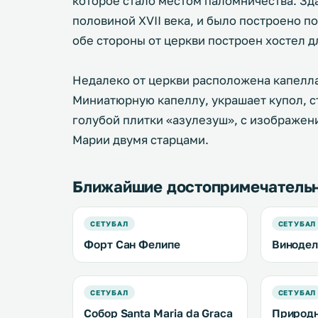
которое стало местом паломничества. Зд
половиной XVII века, и было построено п
обе стороны от церкви построен хостел д
Недалеко от церкви расположена капелла
Миниатюрную капеллу, украшает купол, с
голубой плитки «азулезуш», с изображен
Марии двумя старцами.
Ближайшие достопримечатель
СЕТУБАЛ
СЕТУБАЛ
Форт Сан Фелипе
Винодел
СЕТУБАЛ
СЕТУБАЛ
Собор Santa Maria da Graca
Природн