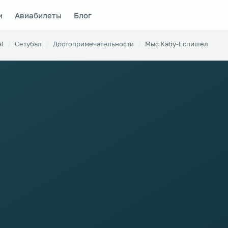
и
Авиабилеты
Блог
al
Сетубал
Достопримечательности
Мыс Кабу-Еспишел