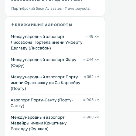
Партнёрский блок Aviasales · Travelpayouts.
БЛИЖАЙШИЕ АЭРОПОРТЫ
Международный аэропорт
≈ 48 км
Лиссабона Портела имени Умберту
Делгаду (Лиссабон)
Международный аэропорт Фару
≈ 244 км
(Фару)
Международный аэропорт Порту
≈ 362 км
имени Франсишку ди Са Карнейру
(Порту)
Аэропорт Порту-Санту (Порту-
≈ 905 км
Санту)
Международный аэропорт
≈ 963 км
Мадейры имени Криштиану
Роналду (Фуншал)