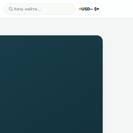
USD
— $
▾