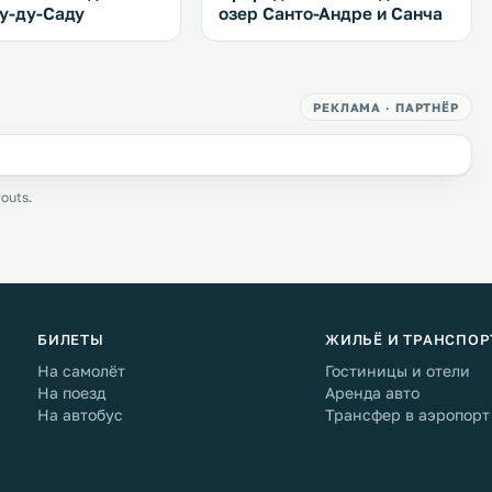
у-ду-Саду
озер Санто-Андре и Санча
РЕКЛАМА · ПАРТНЁР
outs.
БИЛЕТЫ
ЖИЛЬЁ И ТРАНСПОР
На самолёт
Гостиницы и отели
На поезд
Аренда авто
На автобус
Трансфер в аэропорт