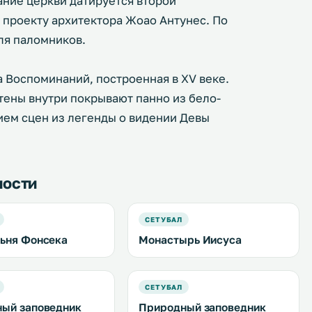
ание церкви датируется второй
о проекту архитектора Жоао Антунес. По
ля паломников.
 Воспоминаний, построенная в XV веке.
тены внутри покрывают панно из бело-
ием сцен из легенды о видении Девы
ности
СЕТУБАЛ
ьня Фонсека
Монастырь Иисуса
СЕТУБАЛ
ый заповедник
Природный заповедник