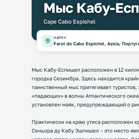
Мыс Кабу-Ес
Cape Cabo Espishel
АДРЕС
Farol do Cabo Espichel, Azoia, Порту
Мыс Кабу-Еспишел расположен в 12 кило
городка Сезимбра. Здесь находится крайн
таинственный мыс притягивает туристов,
«падающих» в волны Атлантического океан
установлен маяк, предупреждающий о ри
Практически на краю утеса расположен х
Сеньора ду Кабу Эшпишел – это место яв