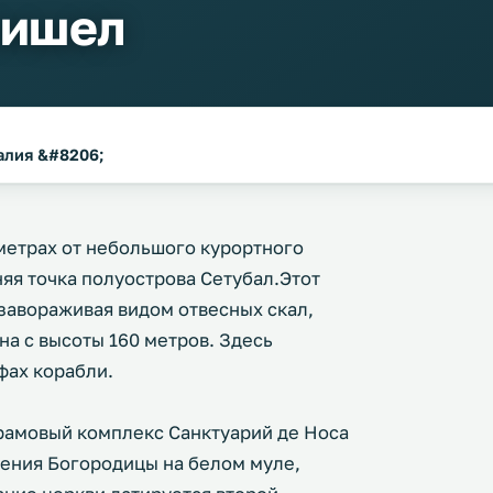
пишел
галия &#8206;
метрах от небольшого курортного
яя точка полуострова Сетубал.Этот
 завораживая видом отвесных скал,
а с высоты 160 метров. Здесь
фах корабли.
рамовый комплекс Санктуарий де Носа
ления Богородицы на белом муле,