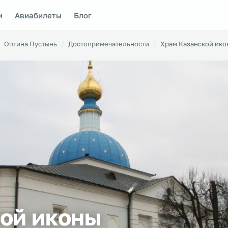
и
Авиабилеты
Блог
Оптина Пустынь
Достопримечательности
Храм Казанской ик
ой иконы