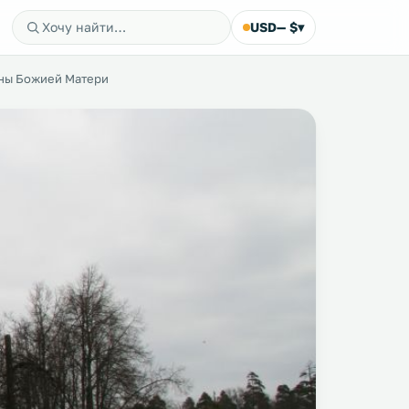
USD
— $
▾
оны Божией Матери