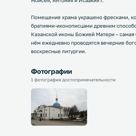
Моисея, Антония и Исаакия I.
Помещение храма украшено фресками, к
братиями-иконописцами древним способо
Казанской иконы Божией Матери – самая 
нём ежедневно проводятся вечерние бог
воскресные литургии.
Фотографии
1 фотография достопримечательности