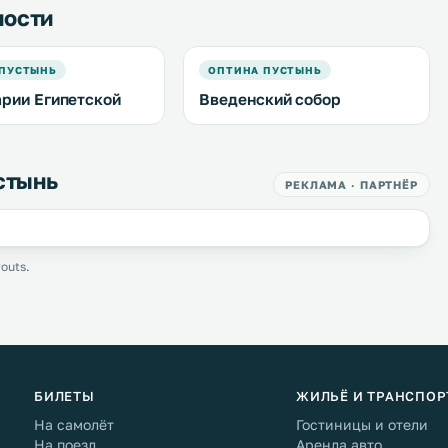
ности
 ПУСТЫНЬ
ОПТИНА ПУСТЫНЬ
рии Египетской
Введенский собор
стынь
РЕКЛАМА · ПАРТНЁР
outs.
БИЛЕТЫ
ЖИЛЬЁ И ТРАНСПОР
На самолёт
Гостиницы и отели
На поезд
Аренда авто