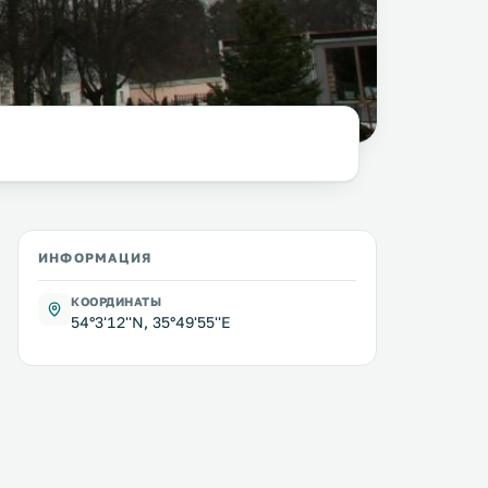
фото:
Almeewar
ИНФОРМАЦИЯ
КООРДИНАТЫ
54°3'12''N, 35°49'55''E