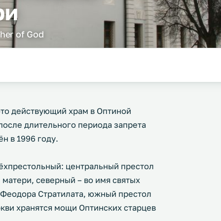
ри
ther of God
это действующий храм в Оптиной
 после длительного периода запрета
н в 1996 году.
ёхпрестольный: центральный престол
 матери, северный – во имя святых
 Феодора Стратилата, южный престол
кви хранятся мощи Оптинских старцев