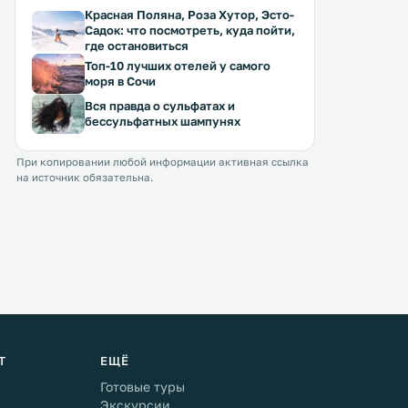
Красная Поляна, Роза Хутор, Эсто-
Садок: что посмотреть, куда пойти,
где остановиться
Топ-10 лучших отелей у самого
моря в Сочи
Вся правда о сульфатах и
бессульфатных шампунях
При копировании любой информации активная ссылка
на источник обязательна.
Т
ЕЩЁ
Готовые туры
Экскурсии