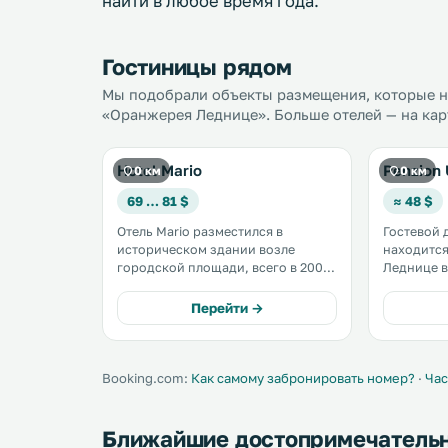
найти в любое время года.
Гостиницы рядом
Мы подобрали объекты размещения, которые на
«Оранжерея Леднице». Больше отелей — на кар
Hotel Mario
Penzion
0 км
0 км
69 … 81 $
≈ 48 $
Отель Mario разместился в
Гостевой 
историческом здании возле
находится
городской площади, всего в 200
Леднице в
метрах от замка Леднице, объекта
площади. К услугам гостей
Всемирного наследия ЮНЕСКО,
номера с
Перейти →
прямо у входа сад при замке. .
бесплатный Wi-Fi. 
работает 
Booking.com:
Как самому забронировать номер?
·
Час
Ближайшие достопримечатель