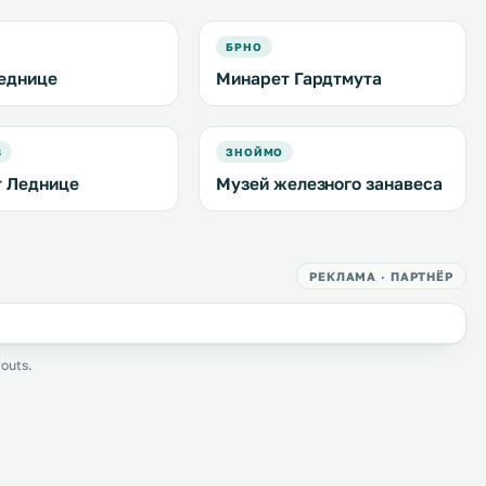
БРНО
еднице
Минарет Гардтмута
В
ЗНОЙМО
 Леднице
Музей железного занавеса
РЕКЛАМА · ПАРТНЁР
outs.