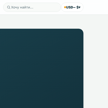
USD
— $
▾