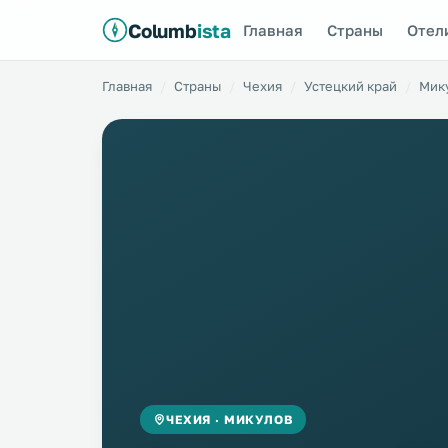
Columb
ista
Главная
Страны
Отел
Главная
Страны
Чехия
Устецкий край
Мик
ЧЕХИЯ · МИКУЛОВ