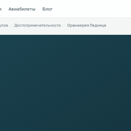
и
Авиабилеты
Блог
улов
Достопримечательности
Оранжерея Леднице