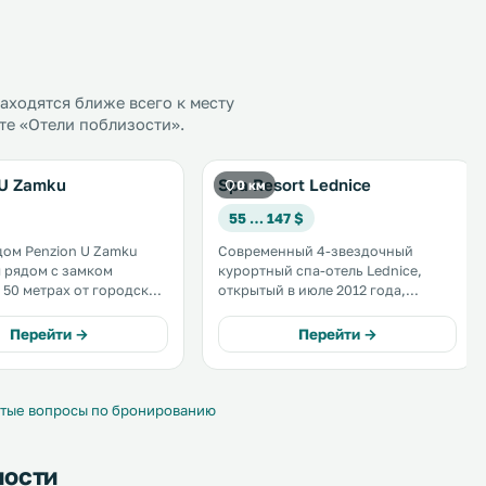
ходятся ближе всего к месту
те «Отели поблизости».
 U Zamku
Spa Resort Lednice
0 км
55 … 147 $
дом Penzion U Zamku
Современный 4-звездочный
 рядом с замком
курортный спа-отель Lednice,
 50 метрах от городской
открытый в июле 2012 года,
находится на территории
 кондиционером и
Ледницко-Валтицкого комплекса,
Перейти →
Перейти →
В здании отеля
внесенного в список объектов
продуктовый магазин. .
Всемирного наследия ЮНЕСКО,
всего в 5 минутах ходьбы от
центра деревни Леднице и. . . .
тые вопросы по бронированию
ности