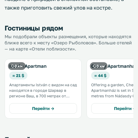
также приготовить свежий улов на костре.
Гостиницы рядом
Мы подобрали объекты размещения, которые находятся
ближе всего к месту «Озеро Рыболовов». Больше отелей
— на карте «Отели поблизости».
István Apartman
Cherry Apartmanház
0 км
0 км
≈ 21 $
≈ 44 $
Апартаменты István с видом на сад
Offering a garden, Cherr
находятся в городе Шарвар в
Apartmanház is set in Sá
регионе Ваш, в 700 метрах от
metres from Nádasdy Castle
Шарварского замка. К услугам
and Wellness Centre Sárvá
гостей принадлежности для
km from the property. Free WiFi is
Перейти →
Перейти →
барбекю. До оздоровительного
offered throughout the 
спа-центра Шарвара — 1,3 км. На
and free private parking i
всей территории работает
on site. .
бесплатный Wi-Fi. .