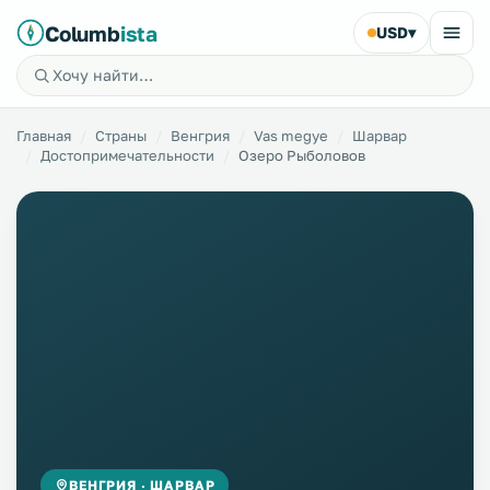
Columb
ista
USD
▾
Главная
Страны
Венгрия
Vas megye
Шарвар
Достопримечательности
Озеро Рыболовов
ВЕНГРИЯ · ШАРВАР