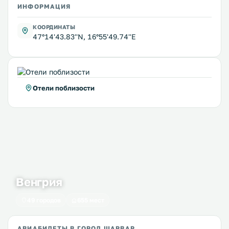
ИНФОРМАЦИЯ
КООРДИНАТЫ
47°14'43.83''N, 16°55'49.74''E
Отели поблизости
Венгрия
49 городов
655 мест
АВИАБИЛЕТЫ В ГОРОД ШАРВАР