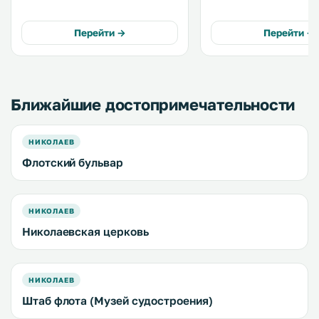
балкон, сад и бесплатный Wi-Fi. В
гостей балкон. Подключен
числе других удобств — частная
бесплатный Wi-Fi. В апартаментах
парковка на территории. .
есть гостиная зона, а т
Перейти →
Перейти →
с микроволновой печью
холодильником. .
Ближайшие достопримечательности
НИКОЛАЕВ
Флотский бульвар
НИКОЛАЕВ
Николаевская церковь
НИКОЛАЕВ
Штаб флота (Музей судостроения)