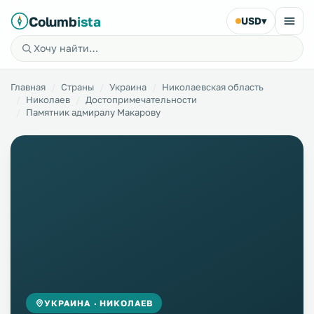
Columb
ista
USD
▾
Главная
Страны
Украина
Николаевская область
Николаев
Достопримечательности
Памятник адмиралу Макарову
УКРАИНА · НИКОЛАЕВ