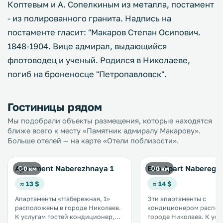
Коптевым и А. Сопелкиным из металла, постамент
- из полированного гранита. Надпись на
постаменте гласит: "Макаров Степан Осипович.
1848-1904. Вице адмирал, выдающийся
флотоводец и ученый. Родился в Николаеве,
погиб на броненосце "Петропавловск".
Гостиницы рядом
Мы подобрали объекты размещения, которые находятся
ближе всего к месту «Памятник адмиралу Макарову».
Больше отелей — на карте «Отели поблизости».
Apartment Naberezhnaya 1
Bon Apart Naberegn
0 км
0 км
≈ 13 $
≈ 14 $
Апартаменты «Набережная, 1»
Эти апартаменты с
расположены в городе Николаев.
кондиционером распол
К услугам гостей кондиционер,
городе Николаев. К услугам