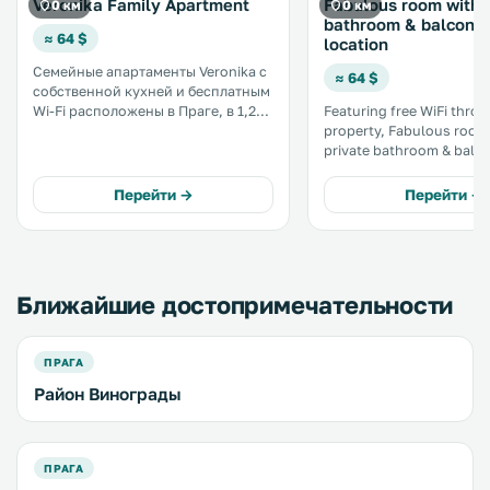
Veronika Family Apartment
Fabulous room with 
0 км
0 км
bathroom & balcony i
≈ 64 $
location
Семейные апартаменты Veronika с
≈ 64 $
собственной кухней и бесплатным
Wi-Fi расположены в Праге, в 1,2
Featuring free WiFi thro
км от Национального музея.
property, Fabulous room
Мини-кухня укомплектована
private bathroom & balco
духовкой, микроволновой печью,
central location offers
кофемашиной и чайником. .
accommodation in Prague. Cert
Перейти →
Перейти →
rooms have a seating are
convenience. You will find a kettle in
the room. .
Ближайшие достопримечательности
ПРАГА
Район Винограды
ПРАГА