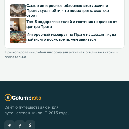
Самые интересные обзорные экскурсии по
Праге: куда пойти, что посмотреть, сколько
стоит
Топ-5 недорогих отелей и гостиниц недалеко от
центра Праги
Интересный маршрут по Праге на два дня: куда
пойти, что посмотреть, чем заняться
При копировании любой информации активная ссылка на источник
обязательна.
Columb
ista
Сайт о путешествиях и для
путешественников. С 2015 года.