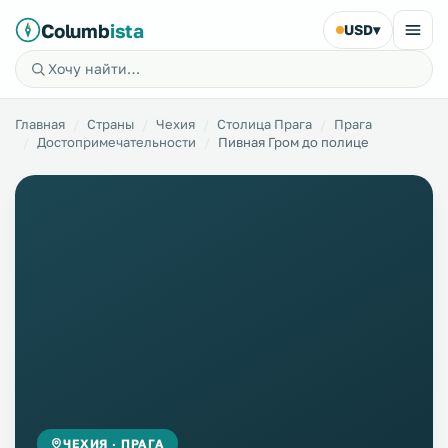
Columb
ista
USD
▾
Главная
Страны
Чехия
Столица Прага
Прага
Достопримечательности
Пивная Гром до полице
ЧЕХИЯ · ПРАГА