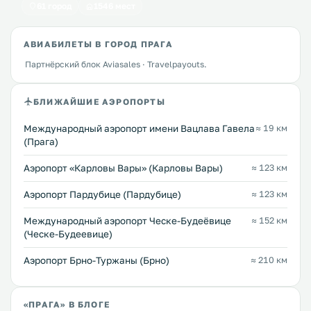
61 город
1546 мест
АВИАБИЛЕТЫ В ГОРОД ПРАГА
Партнёрский блок Aviasales · Travelpayouts.
БЛИЖАЙШИЕ АЭРОПОРТЫ
Международный аэропорт имени Вацлава Гавела
≈ 19 км
(Прага)
Аэропорт «Карловы Вары» (Карловы Вары)
≈ 123 км
Аэропорт Пардубице (Пардубице)
≈ 123 км
Международный аэропорт Ческе-Будеёвице
≈ 152 км
(Ческе-Будеевице)
Аэропорт Брно-Туржаны (Брно)
≈ 210 км
«ПРАГА» В БЛОГЕ