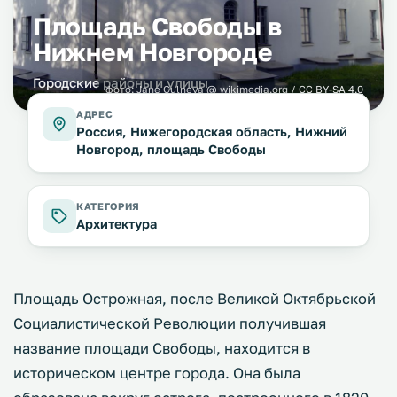
Площадь Свободы в
Нижнем Новгороде
Городские районы и улицы
фото:
Jane Gulneva
@ wikimedia.org /
CC BY-SA 4.0
АДРЕС
Россия, Нижегородская область, Нижний
Новгород, площадь Свободы
КАТЕГОРИЯ
Архитектура
Площадь Острожная, после Великой Октябрьской
Социалистической Революции получившая
название площади Свободы, находится в
историческом центре города. Она была