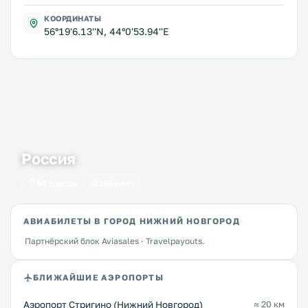
КООРДИНАТЫ
56°19'6.13''N, 44°0'53.94''E
Россия
64 города
195 мест
АВИАБИЛЕТЫ В ГОРОД НИЖНИЙ НОВГОРОД
Партнёрский блок Aviasales · Travelpayouts.
БЛИЖАЙШИЕ АЭРОПОРТЫ
Аэропорт Стригино (Нижний Новгород)
≈ 20 км