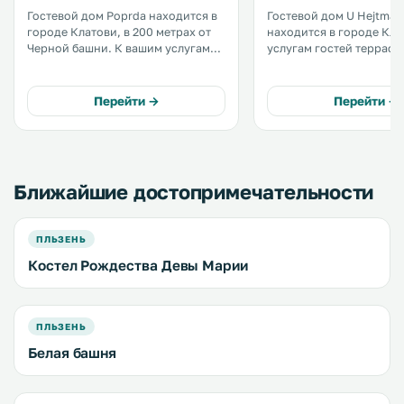
Гостевой дом Poprda находится в
Гостевой дом U Hejtman
городе Клатови, в 200 метрах от
находится в городе Клат
Черной башни. К вашим услугам
услугам гостей терраса
ресторан и бесплатный WiFi во
бесплатный Wi-Fi. Гостям
всем здании. Кроме того, на
предлагается размещен
территории обустроена
номерах с телевизором
Перейти →
Перейти →
бесплатная общественная
экраном и кабельными 
парковка. .
холодильником, электр
чайником и обеденным. .
Ближайшие достопримечательности
ПЛЬЗЕНЬ
Костел Рождества Девы Марии
ПЛЬЗЕНЬ
Белая башня