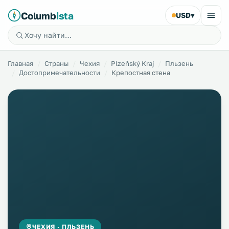
Columb
ista
USD
▾
Главная
Страны
Чехия
Plzeňský Kraj
Пльзень
Достопримечательности
Крепостная стена
ЧЕХИЯ · ПЛЬЗЕНЬ