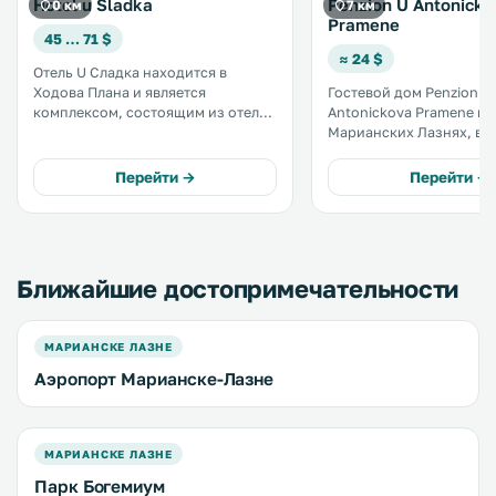
Hotel u Sladka
Penzion U Antonicko
0 км
7 км
Pramene
45 … 71 $
≈ 24 $
Отель U Сладка находится в
Ходова Плана и является
Гостевой дом Penzion U
комплексом, состоящим из отеля,
Antonickova Pramene на
пивоварни Chodovar и
Марианских Лазнях, все
оздоровительного центра. К
метрах от лечебного ис
услугам гостей 2 ресторана
Антоничкув Прамен, в 2 
Перейти →
Перейти →
чешской кухни и бесплатный
центра города. .
крытый бассейн. .
Ближайшие достопримечательности
МАРИАНСКЕ ЛАЗНЕ
Аэропорт Марианске-Лазне
МАРИАНСКЕ ЛАЗНЕ
Парк Богемиум