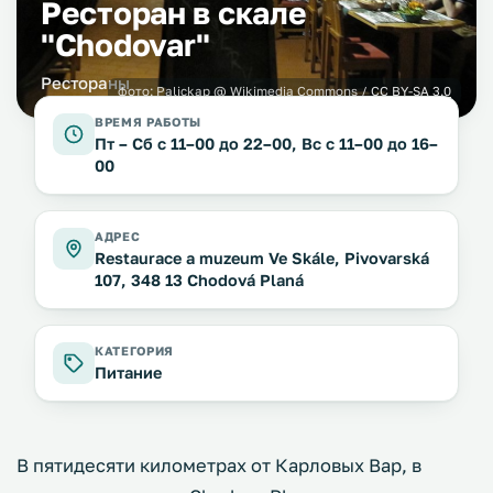
Ресторан в скале
"Chodovar"
Рестораны
фото:
Palickap
@ Wikimedia Commons /
CC BY-SA 3.0
ВРЕМЯ РАБОТЫ
Пт – Сб с 11–00 до 22–00, Вс с 11–00 до 16–
00
АДРЕС
Restaurace a muzeum Ve Skále, Pivovarská
107, 348 13 Chodová Planá
КАТЕГОРИЯ
Питание
В пятидесяти километрах от Карловых Вар, в