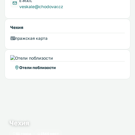
E-MAIL
veskale@chodovar.cz
Чехия
пражская карта
Отели поблизости
Чехия
61 город
1546 мест