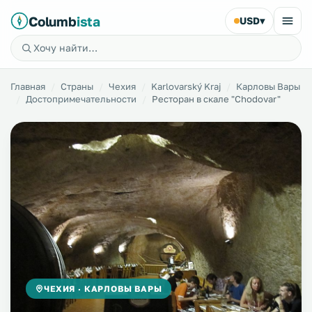
Columb
ista
USD
▾
Главная
Страны
Чехия
Karlovarský Kraj
Карловы Вары
Достопримечательности
Ресторан в скале "Chodovar"
ЧЕХИЯ · КАРЛОВЫ ВАРЫ