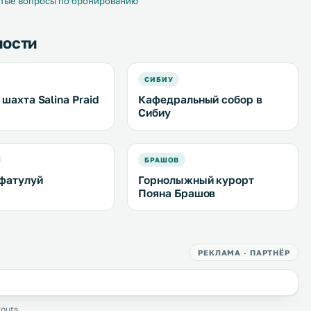
тые вопросы по бронированию
ности
СИБИУ
шахта Salina Praid
Кафедральный собор в
Сибиу
БРАШОВ
фатулуй
Горнолыжный курорт
Пояна Брашов
РЕКЛАМА · ПАРТНЁР
outs.