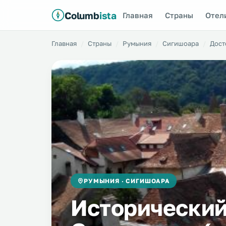
Columb
ista
Главная
Страны
Отел
Главная
Страны
Румыния
Сигишоара
Дост
РУМЫНИЯ · СИГИШОАРА
Исторический