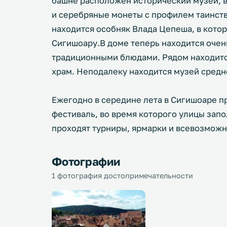
башне расположен исторический музей, 
и серебряные монеты с профилем таинств
находится особняк Влада Цепеша, в котор
Сигишоару.В доме теперь находится оче
традиционными блюдами. Рядом находитс
храм. Неподалеку находится музей средн
Ежегодно в середине лета в Сигишоаре 
фестиваль, во время которого улицы зап
проходят турниры, ярмарки и всевозмож
Фотографии
1 фотография достопримечательности