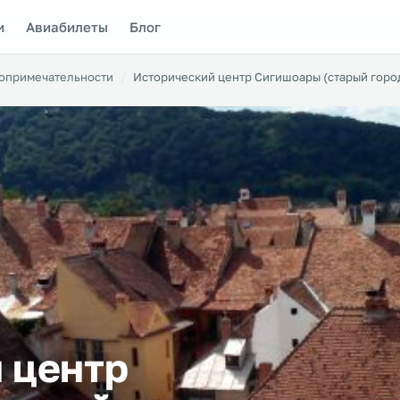
и
Авиабилеты
Блог
опримечательности
Исторический центр Сигишоары (старый горо
 центр