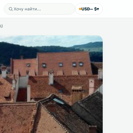
USD
— $
▾
д)