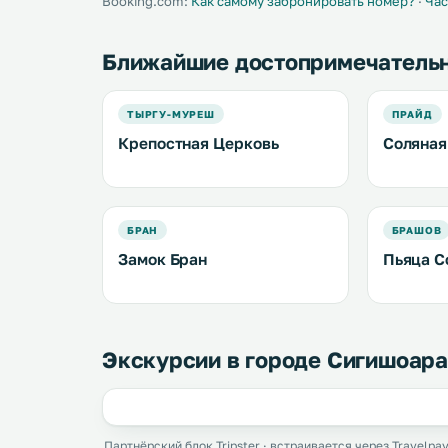
Booking.com:
Как самому забронировать номер?
·
Час
Ближайшие достопримечатель
ТЫРГУ-МУРЕШ
ПРАЙД
Крепостная Церковь
Соляная 
БРАН
БРАШОВ
Замок Бран
Пьяца С
Экскурсии в городе Сигишоара
Партнёрский блок Tripster · встраивается через Travelpay