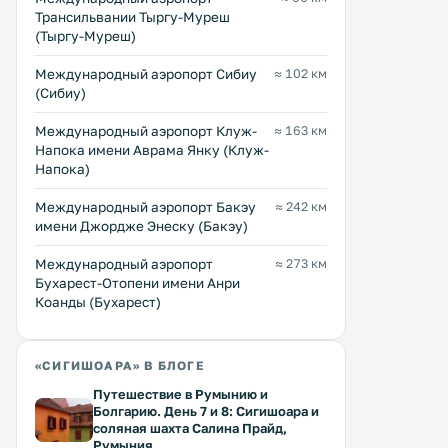
Трансильвании Тыргу-Муреш
(Тыргу-Муреш)
Междунарoдный аэропорт Сибиу
≈ 102 км
(Сибиу)
Междунарoдный аэропорт Клуж-
≈ 163 км
Напока имени Аврама Янку (Клуж-
Напока)
Междунарoдный аэропорт Бакэу
≈ 242 км
имени Джордже Энеску (Бакэу)
Fronius Boutique Residence
Pensiune Casa Richter
0 км
0 км
Международный аэропорт
≈ 273 км
74 … 139 $
≈ 30 $
Бухарест-Отопени имени Анри
Коанды (Бухарест)
Бутик-отель Fronius Residence
Отель Pensiune Casa Richt
размещается в
расположен в центре кре
отреставрированном старинном
Сигишоара, в
здании, в средневековой
отреставрированном зда
«СИГИШОАРА» В БЛОГЕ
крепости города Сигишоара. К
года строительства, в 10
Перейти →
Перейти →
услугам гостей терраса для загара
от автобусной остановки. 
Путешествие в Румынию и
на открытом воздухе и
услугам гостей терраса и
Болгарию. День 7 и 8: Сигишоара и
соляная шахта Салина Прайд,
очаровательные номера,
бесплатный Wi-Fi. .
Румыния
обставленные деревянной