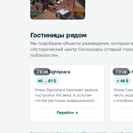
Гостиницы рядом
Мы подобрали объекты размещения, которые на
«Исторический центр Сигишоары (старый город
поблизости».
Hotel Sighişoara
Casa cu 
0 км
0 км
46 … 87 $
≈ 46 $
Отель Sighişoara занимает здание
Отель Cas
постройки XVI века. К услугам
честь ук
гостей ресторан традиционной
с изображ
румынской кухни и винный
в одном и
погреб. В отеле есть также фитнес-
городе Си
Перейти →
центр с сауной и гидромассажной
Часовой б
ванной. Предоставляется
Музейной 
бесплатный Wi-Fi. .