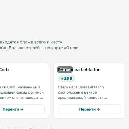
ходятся ближе всего к месту
)». Больше отелей — на карте «Отели
Cerb
Pensiunea Lelila Inn
0 км
≈ 26 $
a cu Cerb, названный в
Отель Pensiunea Lelila Inn
рашающей фасад росписи
расположен в центре
ением оленя, находится
средневековой крепости
з старейших зданий в
Сигишоара, в нескольких шагах от
гишоара, в 110 метрах от
площади Цитадели и Часовой
Перейти →
Перейти →
ашни и в 100 метрах от
башни. К услугам гостей номера с
площади. .
видом на крепость и бесплатный
Wi-Fi на всей территории отеля. .