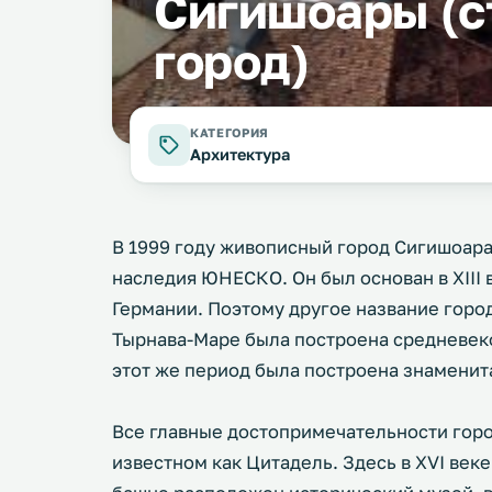
Сигишоары (с
город)
КАТЕГОРИЯ
Архитектура
В 1999 году живописный город Сигишоара
наследия ЮНЕСКО. Он был основан в XIII
Германии. Поэтому другое название город
Тырнава-Маре была построена средневеко
этот же период была построена знаменит
Все главные достопримечательности горо
известном как Цитадель. Здесь в XVI век