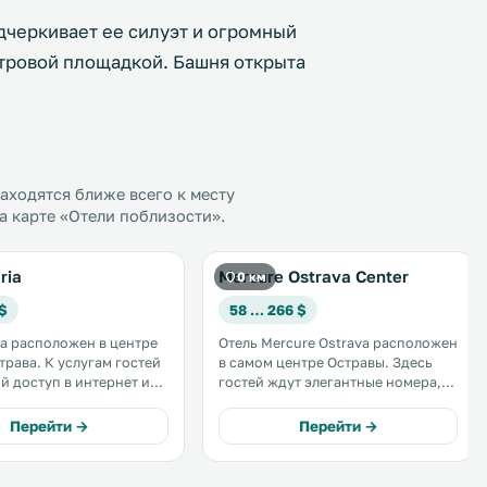
дчеркивает ее силуэт и огромный
тровой площадкой. Башня открыта
ходятся ближе всего к месту
а карте «Отели поблизости».
ria
Mercure Ostrava Center
0 км
 $
58 … 266 $
ia расположен в центре
Отель Mercure Ostrava расположен
слугам гостей
в самом центре Остравы. Здесь
й доступ в интернет и
гостей ждут элегантные номера,
ере
оборудованные кондиционером,
но кабельное
ЖК-телевизором, бесплатным Wi-
Перейти →
Перейти →
е номера
Fi и удобствами для
ia оформлены в строгом
приготовления чая/кофе. .