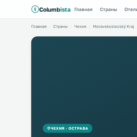
Columb
ista
Главная
Страны
Отел
Главная
Страны
Чехия
Moravskoslezský Kraj
ЧЕХИЯ · ОСТРАВА