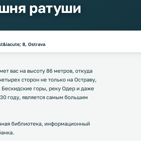
ашня ратуши
&iacute; 8, Ostrava
ет вас на высоту 86 метров, откуда
етырех сторон не только на Остраву,
а Бескидские горы, реку Одер и даже
930 году, является самым большим
чная библиотека, информационный
банка.