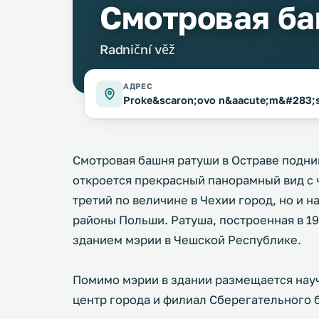
Смотровая б
Radniční věž
АДРЕС
Proke&scaron;ovo n&aacute;m&#283;st
Смотровая башня ратуши в Остраве подним
откроется прекрасный панорамный вид с ч
третий по величине в Чехии город, но и н
районы Польши. Ратуша, построенная в 1
зданием мэрии в Чешской Республике.
Помимо мэрии в здании размещается нау
центр города и филиал Сберегательного 