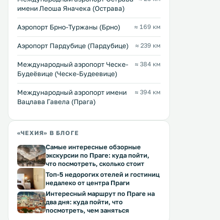
имени Леоша Яначека (Острава)
Аэропорт Брно-Туржаны (Брно)
≈ 169 км
Аэропорт Пардубице (Пардубице)
≈ 239 км
Международный аэропорт Ческе-
≈ 384 км
Будеёвице (Ческе-Будеевице)
Международный аэропорт имени
≈ 394 км
Вацлава Гавела (Прага)
«ЧЕХИЯ» В БЛОГЕ
Самые интересные обзорные
экскурсии по Праге: куда пойти,
что посмотреть, сколько стоит
Топ-5 недорогих отелей и гостиниц
недалеко от центра Праги
Интересный маршрут по Праге на
два дня: куда пойти, что
посмотреть, чем заняться