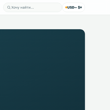
USD
— $
▾