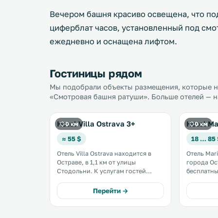
Вечером башня красиво освещена, что по
циферблат часов, установленный под смо
ежедневно и оснащена лифтом.
Гостиницы рядом
Мы подобрали объекты размещения, которые на
«Смотровая башня ратуши». Больше отелей — н
Hotel Villa Ostrava 3+
Hotel Ma
0 км
0 км
≈ 55 $
18 … 85
Отель Villa Ostrava находится в
Отель Mar
Остраве, в 1,1 км от улицы
города Острава. К у
Стодольни. К услугам гостей
бесплатны
терраса с видом на город и
спа-центр. В каждом ном
частная парковка. В некоторых
подключе
Перейти →
номерах обустроена гостиная
телевидение. Просторны
зона. В распоряжении гостей
отеля Mar
собственная ванная комната. .
стиле. .