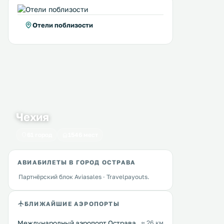
Отели поблизости
Чехия
Apartmany Ostrava
Sunny Apartment Ost
0 км
0 км
61 город
1546 мест
Center
≈ 46 $
Situated 1. 1 km from Stodo
Street in Ostrava, this apa
Апартаменты Ostrava с
АВИАБИЛЕТЫ В ГОРОД ОСТРАВА
features free WiFi. The apartment is
бесплатным WiFi расположены в
2. 8 km from National Cult
центре города. Каждое утро
Партнёрский блок Aviasales · Travelpayouts.
Monument the Lower Vítkovice
сервируется завтрак. Гости могут
private parking is available 
заказать массаж. .
Перейти →
Перейти →
БЛИЖАЙШИЕ АЭРОПОРТЫ
Международный аэропорт Острава
≈ 26 км