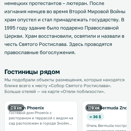
немецких протестантов – лютеран. После
изгнания немцев во время Второй Мировой Войны
храм опустел и стал принадлежать государству. В
1995 году здание было подарено Православной
Церкви. Храм восстановили, освятили и назвали в
честь Святого Ростислава. Здесь проводятся
православные богослужения.
Гостиницы рядом
Мы подобрали объекты размещения, которые находятся
ближе всего к месту «Собор Святого Ростислава».
Больше отелей — на карте «Отели поблизости».
Pension Phoenix
Hotel Bermuda Znoj
0 км
0 км
Гостевой дом Phoenix с
≈ 36 $
рестораном и террасой с видом на
сад расположен в городе Зноймо,
Отель Bermuda построен
в 43 км от города Микулов. Все
исторического города З