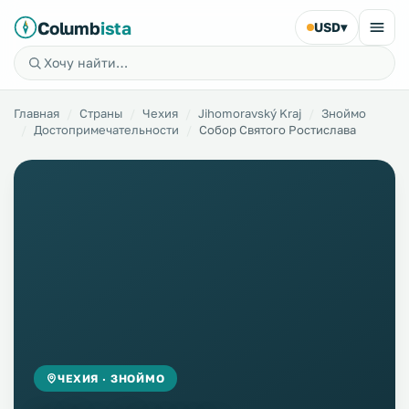
Columb
ista
USD
▾
Главная
Страны
Чехия
Jihomoravský Kraj
Зноймо
Достопримечательности
Собор Святого Ростислава
ЧЕХИЯ · ЗНОЙМО