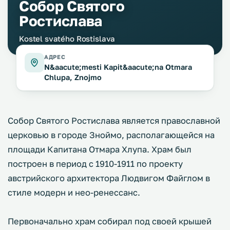
Собор Святого
Ростислава
Kostel svatého Rostislava
АДРЕС
N&aacute;mesti Kapit&aacute;na Otmara
Chlupa, Znojmo
Собор Святого Ростислава является православной
церковью в городе Зноймо, располагающейся на
площади Капитана Отмара Хлупа. Храм был
построен в период с 1910-1911 по проекту
австрийского архитектора Людвигом Файглом в
стиле модерн и нео-ренессанс.
Первоначально храм собирал под своей крышей