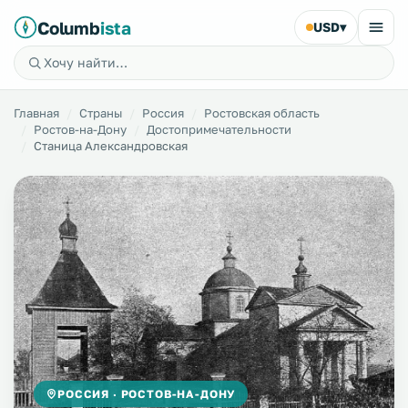
Columb
ista
USD
▾
Главная
Страны
Россия
Ростовская область
Ростов-на-Дону
Достопримечательности
Станица Александровская
РОССИЯ · РОСТОВ-НА-ДОНУ