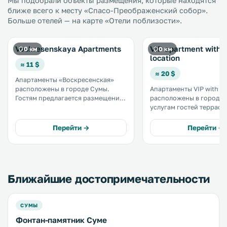
Мы подобрали объекты размещения, которые находятся
ближе всего к месту «Спасо-Преображенский собор».
Больше отелей — на карте «Отели поблизости».
Voskresenskaya Apartments
VIP apartment with 
0 км
0 км
location
≈ 11 $
≈ 20 $
Апартаменты «Воскресенская»
расположены в городе Сумы.
Апартаменты VIP with be
Гостям предлагается размещение
расположены в городе С
в апартаментах с балконом и
услугам гостей терраса,
бесплатным Wi-Fi во всех
бесплатный Wi-Fi и бес
помещениях. В числе удобств
частная парковка на п
Перейти →
Перейти →
апартаментов — кухня с духовкой,
территории. В числе удобств
микроволновой печью и
обеденная зона, гостин
чайником. .
и кухня. .
Ближайшие достопримечательности
СУМЫ
Фонтан-памятник Суме