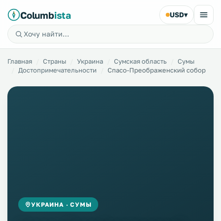
Columb
ista
USD
▾
Главная
Страны
Украина
Сумская область
Сумы
Достопримечательности
Спасо-Преображенский собор
УКРАИНА · СУМЫ