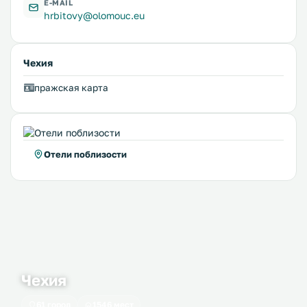
E-MAIL
hrbitovy@olomouc.eu
Чехия
пражская карта
Отели поблизости
Чехия
61 город
1546 мест