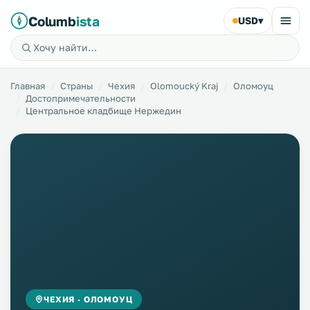
Columb
ista
USD
▾
Главная
Страны
Чехия
Olomoucký Kraj
Оломоуц
Достопримечательности
Центральное кладбище Нержедин
ЧЕХИЯ · ОЛОМОУЦ