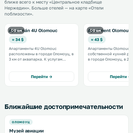
ближе всего к месту «Центральное кладбище
Нержедин». Больше отелей — на карте «Отели
поблизости».
Apartmán 4U Olomouc
Apartment Olomouc
0 км
0 км
≈ 34 $
≈ 43 $
Апартаменты 4U Olomouc
Апартаменты Olomouc с
расположены в городе Оломоуц, в
собственной кухней р
3 км от аквапарка. К услугам
в городе Оломоуц, в 2,2
гостей собственная кухня,
Колонны Святой Троицы 
бесплатный Wi-Fi и бесплатная
от замка Оломоуца. Гости
частная парковка на территории. .
апартаментов могут по
Перейти →
Перейти →
полностью оборудован
с холодильником и посу
Ближайшие достопримечательности
ОЛОМОУЦ
Музей авиации