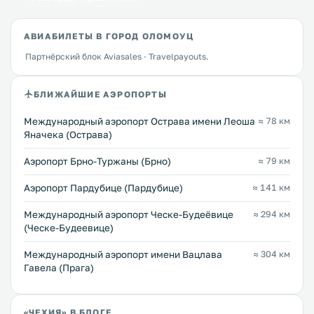
АВИАБИЛЕТЫ В ГОРОД ОЛОМОУЦ
Партнёрский блок Aviasales · Travelpayouts.
БЛИЖАЙШИЕ АЭРОПОРТЫ
Международный аэропорт Острава имени Леоша
≈ 78 км
Яначека (Острава)
Аэропорт Брно-Туржаны (Брно)
≈ 79 км
Аэропорт Пардубице (Пардубице)
≈ 141 км
Международный аэропорт Ческе-Будеёвице
≈ 294 км
(Ческе-Будеевице)
Международный аэропорт имени Вацлава
≈ 304 км
Гавела (Прага)
«ЧЕХИЯ» В БЛОГЕ