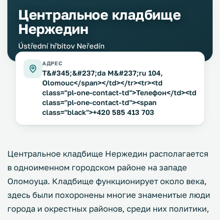
Центральное кладбище
Нержедин
Ústřední hřbitov Neředín
АДРЕС
T&#345;&#237;da M&#237;ru 104,
Olomouc</span></td></tr><tr><td
class="pl-one-contact-td">Телефон</td><td
class="pl-one-contact-td"><span
class="black">+420 585 413 703
Центральное кладбище Нержедин располагается
в одноименном городском районе на западе
Оломоуца. Кладбище функционирует около века,
здесь были похоронены многие знаменитые люди
города и окрестных районов, среди них политики,