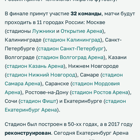
В финале примут участие
32 команды
, матчи будут
проходить в 11 городах России: Москве
(стадионы
Лужники
и
Открытие Арена
),
Калининграде (
стадион Калининград
), Санкт-
Петербурге (
стадион Санкт-Петербург
),
Волгограде (
стадион Волгоград Арена
), Казани
(
стадион Казань Арена
), Нижнем Новгороде
(
стадион Нижний Новгород
), Самаре (
стадион
Самара Арена
), Саранске (
стадион Мордовия
Арена
), Ростове-на-Дону (
стадион Ростов Арена
),
Сочи (
стадион Фишт
) и Екатеринбурге (
стадион
Екатеринбург Арена
).
Стадион был построен в 50-хх годах, а в 2017 году
реконструирован
. Сегодня Екатеринбург Арена