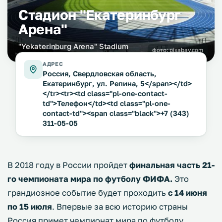
Стадион "Екатеринбург
Арена"
"Yekaterinburg Arena" Stadium
фото:
pixabay.com
АДРЕС
Россия, Свердловская область,
Екатеринбург, ул. Репина, 5</span></td>
</tr><tr><td class="pl-one-contact-
td">Телефон</td><td class="pl-one-
contact-td"><span class="black">+7 (343)
311-05-05
В 2018 году в России пройдет
финальная часть 21-
го чемпионата мира по футболу ФИФА.
Это
грандиозное событие будет проходить
с 14 июня
по 15 июля
. Впервые за всю историю страны
Россия примет чемпионат мира по футболу.