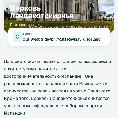
Церковь
Ландакотскиркья
Святыни и храмы
фото:
Jon Gretarsson @ wikimedia.org / CC BY-SA 3.0
АДРЕС
Old West Side<br />101 Reykjavik, Iceland
Ландакотскиркья является одним из выдающихся
архитектурных памятников и
достопримечательностью Исландии. Она
расположилась на западной части Рейкьявика и
величественно возвышается на холме Ландакотс.
Кроме того, церковь Ландакотскиркья считается
уникальным кафедральным собором епархии
Исландии.