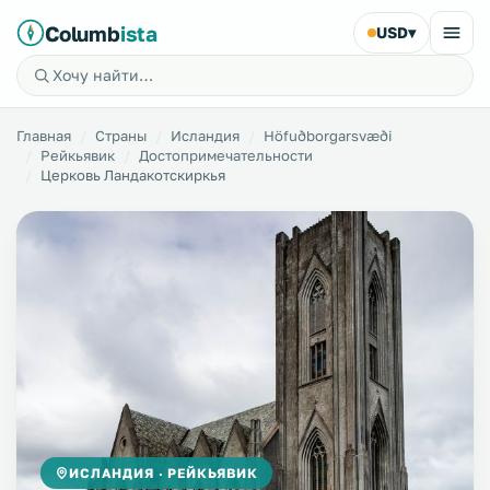
Columb
ista
USD
▾
Главная
Страны
Исландия
Höfuðborgarsvæði
Рейкьявик
Достопримечательности
Церковь Ландакотскиркья
ИСЛАНДИЯ · РЕЙКЬЯВИК