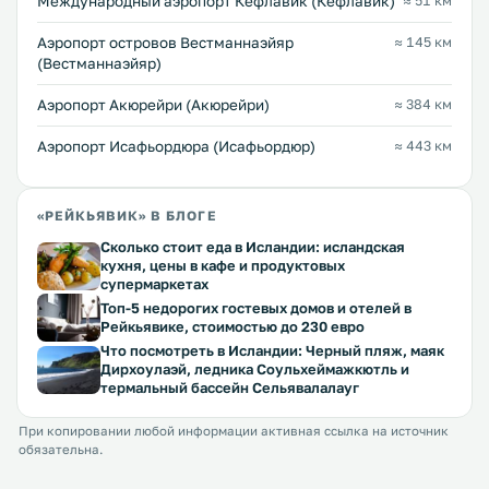
Международный аэропорт Кефлавик (Кефлавик)
≈ 51 км
Аэропорт островов Вестманнаэйяр
≈ 145 км
(Вестманнаэйяр)
Аэропорт Акюрейри (Акюрейри)
≈ 384 км
Аэропорт Исафьордюра (Исафьордюр)
≈ 443 км
«РЕЙКЬЯВИК» В БЛОГЕ
Сколько стоит еда в Исландии: исландская
кухня, цены в кафе и продуктовых
супермаркетах
Топ-5 недорогих гостевых домов и отелей в
Рейкьявике, стоимостью до 230 евро
Что посмотреть в Исландии: Черный пляж, маяк
Дирхоулаэй, ледника Соульхеймажкютль и
термальный бассейн Сельявалалауг
При копировании любой информации активная ссылка на источник
обязательна.