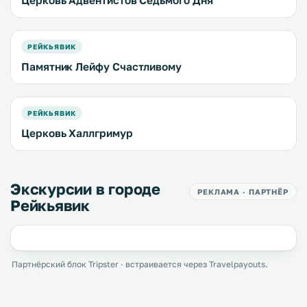
Церковь Адвентистов Седьмого Дня
РЕЙКЬЯВИК
Памятник Лейфу Счастливому
РЕЙКЬЯВИК
Церковь Халлгримур
Экскурсии в городе
РЕКЛАМА · ПАРТНЁР
Рейкьявик
Партнёрский блок Tripster · встраивается через Travelpayouts.