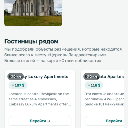
Гостиницы рядом
Мы подобрали объекты размещения, которые находятся
ближе всего к месту «Церковь Ландакотскиркья».
Больше отелей — на карте «Отели поблизости».
Embassy Luxury Apartments
Ranargata Apartmen
0 км
0 км
≈ 197 $
≈ 116 $
Located in central Reykjavík on the
Эти светлые апартамент
same street as 4 embassies,
бесплатным Wi-Fi расп
Embassy Luxury Apartments offers
районе 101 Рейкьявика 
apartments with a fully equipped
оснащены полностью
kitchen or kitchenette, flat-screen
оборудованной кухней. Гостя
TV and free WiFi. The Catholic
предоставляется беспл
Перейти →
Перейти →
Cathedral is just 100 metres away. .
парковка на территори