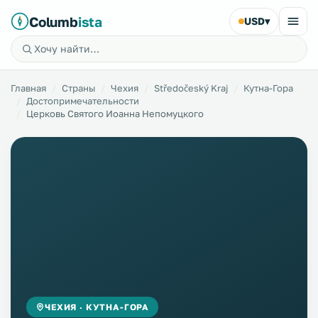
Columb
ista
USD
▾
Главная
Страны
Чехия
Středočeský Kraj
Кутна-Гора
Достопримечательности
Церковь Святого Иоанна Непомуцкого
ЧЕХИЯ · КУТНА-ГОРА