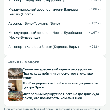
Аэропорт Пардубице (Пардубице)
Международный аэропорт имени Вацлава
≈ 108 км
Гавела (Прага)
Аэропорт Брно-Туржаны (Брно)
≈ 157 км
Международный аэропорт Ческе-Будеёвице
≈ 167 км
(Ческе-Будеевице)
Аэропорт «Карловы Вары» (Карловы Вары)
≈ 212 км
«ЧЕХИЯ» В БЛОГЕ
Самые интересные обзорные экскурсии по
Праге: куда пойти, что посмотреть, сколько
стоит
Топ-5 недорогих отелей и гостиниц недалеко от
центра Праги
Интересный маршрут по Праге на два дня: куда
пойти, что посмотреть, чем заняться
При копировании любой информации активная ссылка на источник