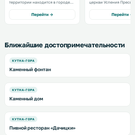
территории находится в городе
церкви Успения Пресвя
Кутна-Гора, в 300 метрах от
Богородицы и святого 
исторического центра города и в
Крестителя в городе Кутн
Перейти →
Перейти →
400 метрах от собора Святой
700 метрах находится 
Варвары. К услугам гостей
Святой Варвары. В апартаментах
бесплатный Wi-Fi. .
работает бесплатный Wi-F
Ближайшие достопримечательности
КУТНА-ГОРА
Каменный фонтан
КУТНА-ГОРА
Каменный дом
КУТНА-ГОРА
Пивной ресторан «Дачицки»