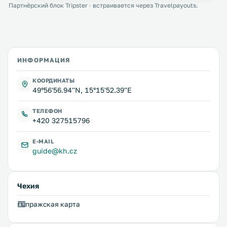
Партнёрский блок Tripster · встраивается через Travelpayouts.
ИНФОРМАЦИЯ
КООРДИНАТЫ
49°56'56.94''N, 15°15'52.39''E
ТЕЛЕФОН
+420 327515796
E-MAIL
guide@kh.cz
Чехия
пражская карта