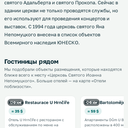
святого Адальберта и святого Прокопа. Сейчас в
здании церкви не только проводятся службы, но
его используют для проведения концертов и
выставок. С 1994 года церковь святого Яна
Непомуцкого внесена в список объектов
Всемирного наследия ЮНЕСКО.
Гостиницы рядом
Мы подобрали объекты размещения, которые находятся
ближе всего к месту «Церковь Святого Иоанна
Непомуцкого». Больше отелей — на карте «Отели
поблизости».
Hotel a Restaurace U Hrnčíře
Dům U Bartoloměje
0 км
0 км
≈ 35 $
≈ 59 $
Отель U Hrnčíře с рестораном с
Апартаменты Dům U Bar
обслуживанием по меню на
расположены в 400 мет