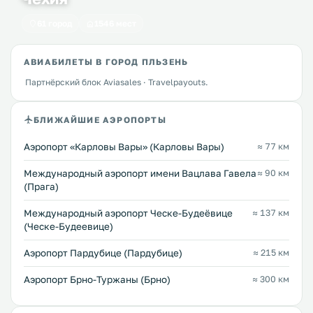
61 город
1546 мест
АВИАБИЛЕТЫ В ГОРОД ПЛЬЗЕНЬ
Партнёрский блок Aviasales · Travelpayouts.
БЛИЖАЙШИЕ АЭРОПОРТЫ
Аэропорт «Карловы Вары» (Карловы Вары)
≈ 77 км
Международный аэропорт имени Вацлава Гавела
≈ 90 км
(Прага)
Международный аэропорт Ческе-Будеёвице
≈ 137 км
(Ческе-Будеевице)
Аэропорт Пардубице (Пардубице)
≈ 215 км
Аэропорт Брно-Туржаны (Брно)
≈ 300 км