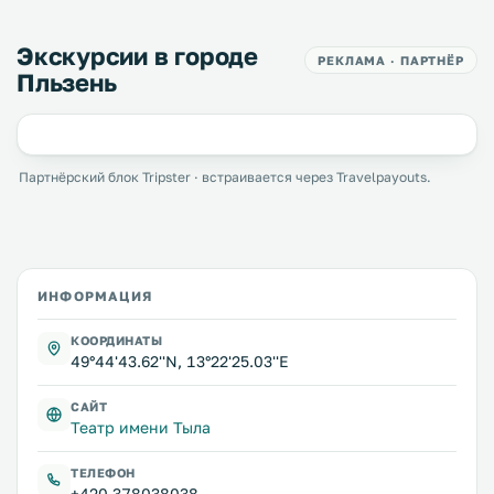
Экскурсии в городе
РЕКЛАМА · ПАРТНЁР
Пльзень
Партнёрский блок Tripster · встраивается через Travelpayouts.
ИНФОРМАЦИЯ
КООРДИНАТЫ
49°44'43.62''N, 13°22'25.03''E
САЙТ
Театр имени Тыла
ТЕЛЕФОН
+420 378038038