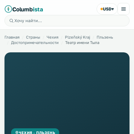
Columb
ista
USD
▾
Главная
Страны
Чехия
Plzeňský Kraj
Пльзень
Достопримечательности
Театр имени Тыла
ЧЕХИЯ · ПЛЬЗЕНЬ