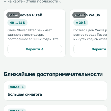
— на карте «Отели поблизости».
Hotel Slovan Plzeň
Pension Wallis
0 км
0 км
40 … 71 $
≈ 29 $
Отель Slovan Plzeň занимает
Гостевой дом Wallis ра
здание в стиле модерн,
центре города Пльзень, 
построенное в 1890-х годах. Отель
минутах ходьбы от пло
находится рядом с парком
Республики и торгового
Сметановы сады и в 250 метрах от
Plaza. К услугам гостей бар и
Перейти →
Перейти →
главной площади с собором
ресторан с крытой терр
святого Варфоломея. .
зоной для некурящих. В
ресторане подают завтр
блюда чешской кухни. .
Ближайшие достопримечательности
ПЛЬЗЕНЬ
Большая синагога