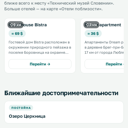
ближе всего к месту «Технический музей Словении».
Больше отелей — на карте «Отели поблизости».
Guesthouse Bistra
Dream apartment
0 км
3 км
≈ 69 $
≈ 36 $
Гостевой дом Bistra расположен в
Апартаменты Dream ра
окружении природного пейзажа в
в деревне Брег-при-Бор
поселке Боровница на окраине
17 км от города Любля
болотного массива Люблянское
и в 37 км от горнолыжн
барье. В распоряжении гостей
курорта Черкно. До знаменитой
Перейти →
Перейти →
оформленные в антикварном
пещеры Постойнска-Яма
стиле номера с кондиционером и
Для гостей апартамент
бесплатным Wi-Fi. .
обустроена бесплатная 
парковка. .
Ближайшие достопримечательности
ПОСТОЙНА
Озеро Церкница