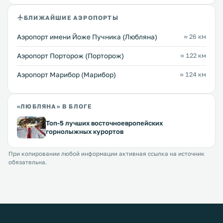
БЛИЖАЙШИЕ АЭРОПОРТЫ
Аэропорт имени Йоже Пучника (Любляна)
≈ 26 км
Аэропорт Порторож (Порторож)
≈ 122 км
Аэропорт Марибор (Марибор)
≈ 124 км
«ЛЮБЛЯНА» В БЛОГЕ
Топ-5 лучших восточноевропейских
горнолыжных курортов
При копировании любой информации активная ссылка на источник
обязательна.