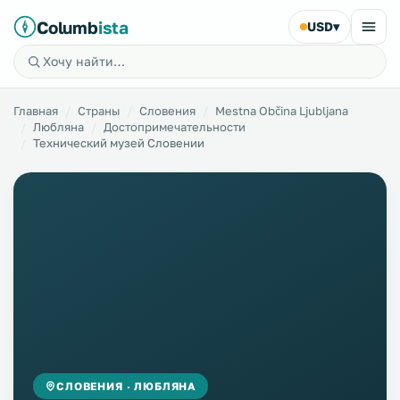
Columb
ista
USD
▾
Главная
Страны
Словения
Mestna Občina Ljubljana
Любляна
Достопримечательности
Технический музей Словении
СЛОВЕНИЯ · ЛЮБЛЯНА