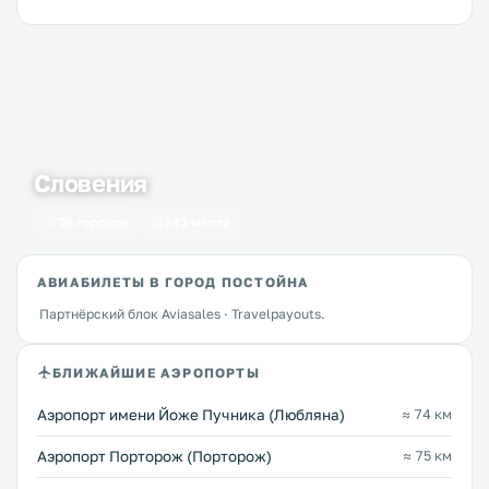
Словения
36 городов
243 места
АВИАБИЛЕТЫ В ГОРОД ПОСТОЙНА
Партнёрский блок Aviasales · Travelpayouts.
БЛИЖАЙШИЕ АЭРОПОРТЫ
Аэропорт имени Йоже Пучника (Любляна)
≈ 74 км
Аэропорт Порторож (Порторож)
≈ 75 км