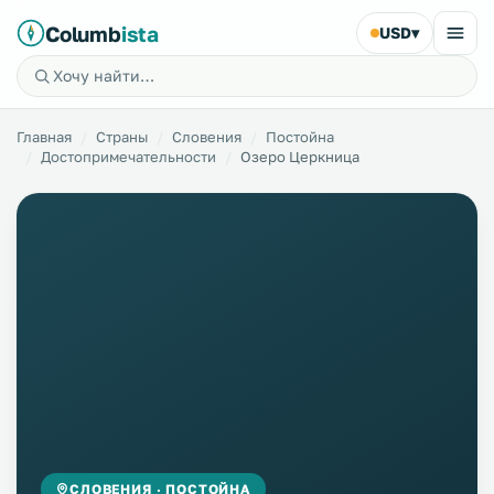
Columb
ista
USD
▾
Главная
Страны
Словения
Постойна
Достопримечательности
Озеро Церкница
СЛОВЕНИЯ · ПОСТОЙНА