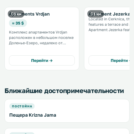
Apartments Vrdjan
Apartment Jezerka
1 км
1 км
Located in Cerknica, thi
≈ 35 $
features a terrace and a 
Apartment Jezerka featur
Комплекс апартаментов Vrdjan
the lake and is 48 km fro
расположен в небольшом поселке
Free WiFi is offered thro
Доленье-Езеро, недалеко от
property and free private
города Церкница. Все
available on site. .
апартаменты обставлены
деревянной мебелью и оснащены
Перейти →
Перейти →
бесплатным WiFi. В окрестностях
есть условия для велоспорта и
сплава на каноэ. .
Ближайшие достопримечательности
ПОСТОЙНА
Пещера Krizna Jama