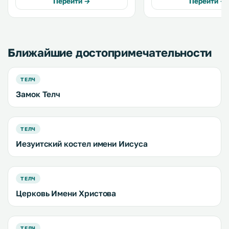
Перейти →
Перейти →
оздоровительный центр с
телевизором со спутни
гидромассажной ванной и
каналами и гостиным уг
сауной. .
Ближайшие достопримечательности
ТЕЛЧ
Замок Телч
ТЕЛЧ
Иезуитский костел имени Иисуса
ТЕЛЧ
Церковь Имени Христова
ТЕЛЧ