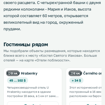
своего расцвета. С четырехгранной башни с двумя
редкими колоколами - Мария и Иаков, высота
которой составляет 60 метров, открывается
великолепный вид на город, окруженный
прудами.
Гостиницы рядом
Мы подобрали объекты размещения, которые находятся
ближе всего к месту «Костел Святого Иакова». Больше
отелей — на карте «Отели поблизости».
Hotel U Hrabenky
Hotel U Černého orl
0 км
0 км
45 … 102 $
≈ 34 $
Четырехзвездочный отель U
Этот исторический отел
Hrabenky находится в здании
построенный в 16 веке,
постройки 18 века, в 1 км от замка
расположен на барочн
Тельч. К услугам гостей ресторан,
города Телч. Гостей ждут светлые
2 летние террасы и небольшой
номера с ванными комн