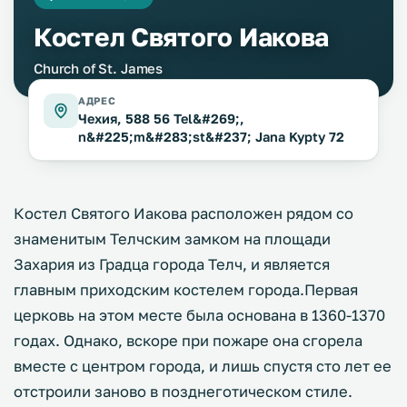
Костел Святого Иакова
Church of St. James
АДРЕС
Чехия, 588 56 Tel&#269;,
n&#225;m&#283;st&#237; Jana Kypty 72
Костел Святого Иакова расположен рядом со
знаменитым Телчским замком на площади
Захария из Градца города Телч, и является
главным приходским костелем города.Первая
церковь на этом месте была основана в 1360-1370
годах. Однако, вскоре при пожаре она сгорела
вместе с центром города, и лишь спустя сто лет ее
отстроили заново в позднеготическом стиле.