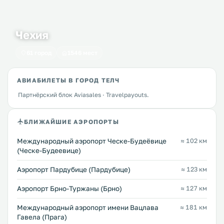
Чехия
61 город
1546 мест
АВИАБИЛЕТЫ В ГОРОД ТЕЛЧ
Партнёрский блок Aviasales · Travelpayouts.
БЛИЖАЙШИЕ АЭРОПОРТЫ
Международный аэропорт Ческе-Будеёвице
≈ 102 км
(Ческе-Будеевице)
Аэропорт Пардубице (Пардубице)
≈ 123 км
Аэропорт Брно-Туржаны (Брно)
≈ 127 км
Международный аэропорт имени Вацлава
≈ 181 км
Гавела (Прага)