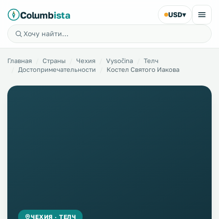
Columb
ista
USD
▾
Главная
Страны
Чехия
Vysočina
Телч
Достопримечательности
Костел Святого Иакова
ЧЕХИЯ · ТЕЛЧ