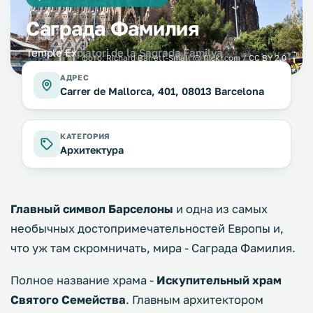
Саграда Фамилия
Temple Expiatori de la Sagrada Familya
фото:
Richard Barrett-Small
@ flickr.com /
CC BY 2.0
АДРЕС
Carrer de Mallorca, 401, 08013 Barcelona
КАТЕГОРИЯ
Архитектура
Главный символ Барселоны
и одна из самых
необычных достопримечательностей Европы и,
что уж там скромничать, мира - Саграда Фамилия.
Полное название храма -
Искупительный храм
Святого Семейства
. Главным архитектором