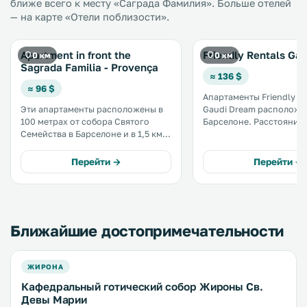
ближе всего к месту «Саграда Фамилия». Больше отелей
— на карте «Отели поблизости».
Apartment in front the
Friendly Rentals Ga
0 км
0 км
Sagrada Familia - Provença
≈ 136 $
≈ 96 $
Апартаменты Friendly Re
Эти апартаменты расположены в
Gaudi Dream расположе
100 метрах от собора Святого
Барселоне. Расстояние до Храма
Семейства в Барселоне и в 1,5 км
Святого Семейства сост
от Каса Мила. В апартаментах
метров. На всей территории
можно бесплатно пользоваться
апартаментов предоста
Перейти →
Перейти →
Wi-Fi. В числе удобств обеденная
бесплатный Wi-Fi. В числе удобств
зона и кухня с посудомоечной
гостиный уголок, обеде
машиной и духовкой. .
и кухня. .
Ближайшие достопримечательности
ЖИРОНА
Кафедральный готический собор Жироны Св.
Девы Марии