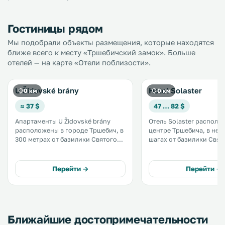
Гостиницы рядом
Мы подобрали объекты размещения, которые находятся
ближе всего к месту «Тршебичский замок». Больше
отелей — на карте «Отели поблизости».
U Židovské brány
Hotel Solaster
0 км
0 км
≈ 37 $
47 … 82 $
Апартаменты U Židovské brány
Отель Solaster располо
расположены в городе Тршебич, в
центре Тршебича, в нес
300 метрах от базилики Святого
шагах от базилики Свят
Прокопа и в 100 метрах от
Прокопа и еврейского к
еврейского квартала. Возможно
включенных в список м
размещение с домашними
культурного наследия 
Перейти →
Перейти →
животными. Подключен
бесплатный Wi-Fi. .
Ближайшие достопримечательности