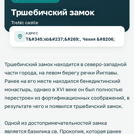
Тршебичский замок
Trebic castle
АДРЕС
T&#345;eb&#237;&#269;, Чехия &#8206;
Тршебичский замок находится в северо-западной
части города, на левом берегу речки Йиглавы.
Ранее на его месте находился бенедиктинский
монастырь, однако в XVI веке он был полностью
перестроен из фортификационных соображений, в
результате чего и появился тршебичский замок.
Одной из достопримечательностей замка
является базилика св. Прокопия, которая ранее