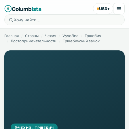
Columb
ista
USD
▾
Главная
Страны
Чехия
Vysočina
Тршебич
Достопримечательности
Тршебичский замок
ЧЕХИЯ · ТРШЕБИЧ