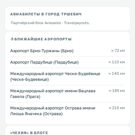
АВИАБИЛЕТЫ В ГОРОД ТРШЕБИЧ
Партнёрский блок Aviasales · Travelpayouts.
БЛИЖАЙШИЕ АЭРОПОРТЫ
Аэропорт Брно-Туржаны (Брно)
≈ 72 км
Аэропорт Пардубице (Пардубице)
≈ 110 км
Международный аэропорт Ческе-Будеёвице
≈ 140 км
(Ческе-Будеевице)
Международный аэропорт имени Вацлава
≈ 185 км
Гавела (Прага)
Международный аэропорт Острава имени
≈ 219 км
Леоша Яначека (Острава)
«ЧЕХИЯ» В БЛОГЕ