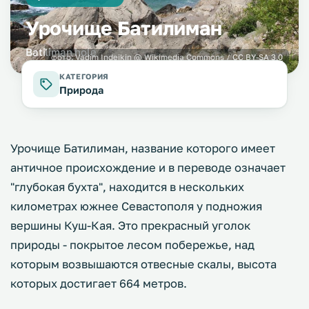
Урочище Батилиман
Batiliman hole
фото:
Vadim Indeikin
@ Wikimedia Commons /
CC BY-SA 3.0
КАТЕГОРИЯ
Природа
Урочище Батилиман, название которого имеет
античное происхождение и в переводе означает
"глубокая бухта", находится в нескольких
километрах южнее Севастополя у подножия
вершины Куш-Кая. Это прекрасный уголок
природы - покрытое лесом побережье, над
которым возвышаются отвесные скалы, высота
которых достигает 664 метров.