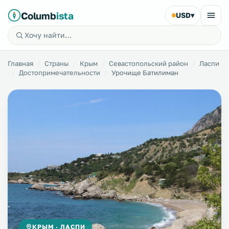
Columb
ista
USD
▾
Главная
Страны
Крым
Севастопольский район
Ласпи
Достопримечательности
Урочище Батилиман
КРЫМ · ЛАСПИ