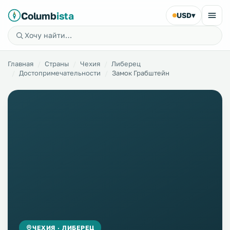
Columb
ista
USD
▾
Главная
Страны
Чехия
Либерец
Достопримечательности
Замок Грабштейн
ЧЕХИЯ · ЛИБЕРЕЦ