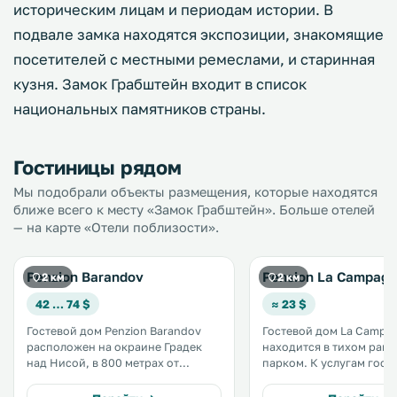
историческим лицам и периодам истории. В
подвале замка находятся экспозиции, знакомящие
посетителей с местными ремеслами, и старинная
кузня. Замок Грабштейн входит в список
национальных памятников страны.
Гостиницы рядом
Мы подобрали объекты размещения, которые находятся
ближе всего к месту «Замок Грабштейн». Больше отелей
— на карте «Отели поблизости».
Penzion Barandov
Pension La Campag
2 км
2 км
42 … 74 $
≈ 23 $
Гостевой дом Penzion Barandov
Гостевой дом La Campa
расположен на окраине Градек
находится в тихом райо
над Нисой, в 800 метрах от
парком. К услугам гостей
главной площади и в 1 км от замка
ресторан, сад, бесплатн
Грабштейн. .
бесплатная парковка. .