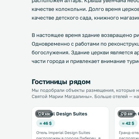
расположен алтарь. Крыша увенчана небо
качестве колокольни. Долго время церков
качестве детского сада, книжного магази
В настоящее время здание возвращено р
Одновременно с работами по реконструк
богослужения. Здание церкви является 
части города и привлекает внимание тур
Гостиницы рядом
Мы подобрали объекты размещения, которые на
Святой Марии Магдалины». Больше отелей — на
Imperial Design Suites
Pytloun 
0 км
0 км
≈ 46 $
≈ 42 $
Отель Imperial Design Suites
Гранд-отел
расположен в городе Либерец, в
расположе