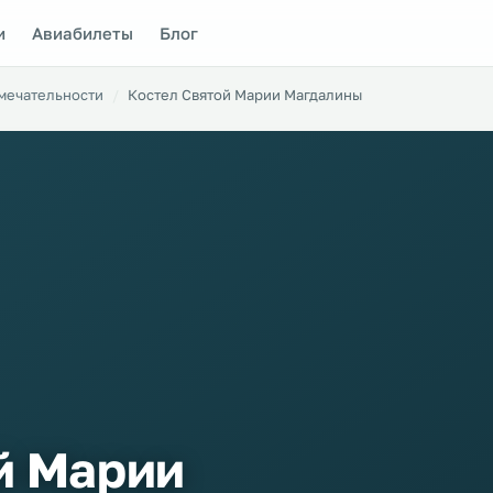
и
Авиабилеты
Блог
мечательности
Костел Святой Марии Магдалины
й Марии