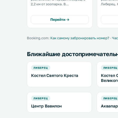
2,2 км от зоопарка. В
Либерец. К услугам гостей
распоряжении гостей
роскошны
оснащенные кондиционером
современн
номера и бесплатный Wi-Fi на всей
Перейти →
территории. Имеются терраса,
помещение для хранения лыж,
ресторан и бар. .
Booking.com:
Как самому забронировать номер?
·
Час
Ближайшие достопримечатель
ЛИБЕРЕЦ
ЛИБЕРЕЦ
Костел Святого Креста
Костел 
Великог
ЛИБЕРЕЦ
ЛИБЕРЕЦ
Центр Вавилон
Аквапар