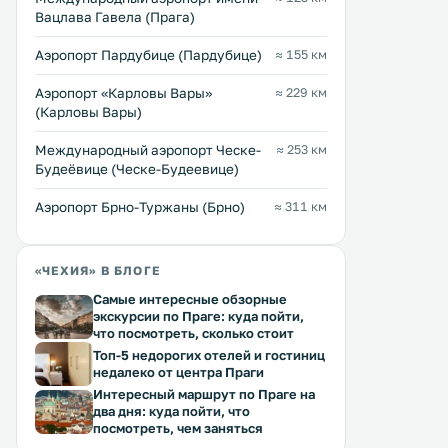
площади города Либерец с
городе Либереца, менее ч
Вацлава Гавела (Прага)
исторической Ратушей. Недавно
метрах от его мэрии.
отремонтированный пансион
Наслаждайтесь независ
Аэропорт Пардубице (Пардубице)
≈ 155 км
Bambino располагает уютными
проживанием в полность
Перейти →
Перейти →
номерами с полностью
оборудованных апартаме
Аэропорт «Карловы Вары»
≈ 229 км
оборудованными мини-кухнями. .
всеми услугами отеля. .
(Карловы Вары)
Международный аэропорт Ческе-
≈ 253 км
Будеёвице (Ческе-Будеевице)
Аэропорт Брно-Туржаны (Брно)
≈ 311 км
«ЧЕХИЯ» В БЛОГЕ
Самые интересные обзорные
экскурсии по Праге: куда пойти,
что посмотреть, сколько стоит
Топ-5 недорогих отелей и гостиниц
недалеко от центра Праги
Интересный маршрут по Праге на
два дня: куда пойти, что
посмотреть, чем заняться