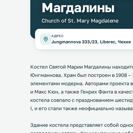
Магдалины
Church of St. Mary Magdalene
АДРЕС
Jungmannova 333/23, Liberec, Чехия
Костел Святой Марии Магдалины находитс
Юнгманнова. Храм был построен в 1908 – 1
элементами модерна. Авторами проекта 
и Макс Кюн, а также Генрих Фанта в качес
костела совпало с празднованием шести
I, и его стали также неофициально назыв
Здание костела представляет собой одно