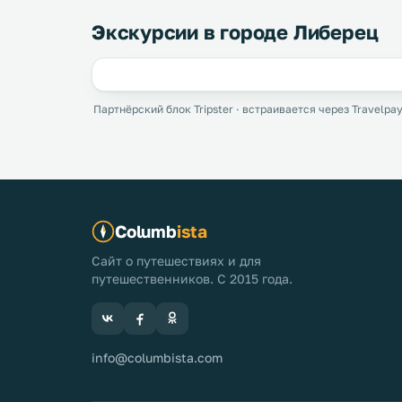
Экскурсии в городе Либерец
Партнёрский блок Tripster · встраивается через Travelpay
Columb
ista
Сайт о путешествиях и для
путешественников. С 2015 года.
info@columbista.com