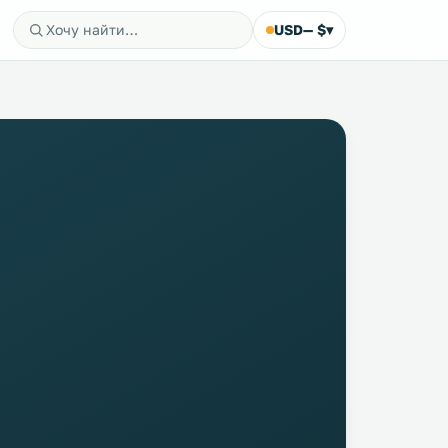
USD
— $
▾