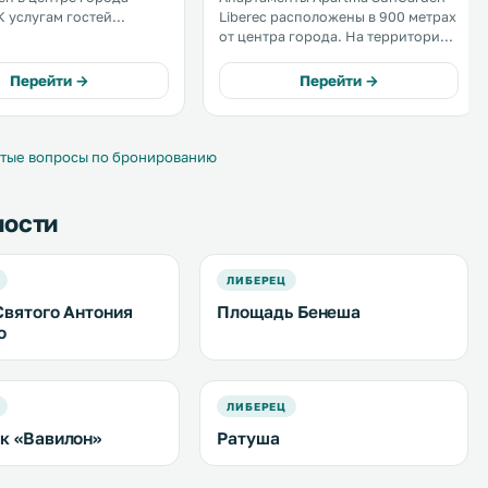
Liberec расположены в 900 метрах
е номера с
от центра города. На территории
ыми удобствами. .
собственного эко-парка
комплекса к услугам гостей
Перейти →
Перейти →
детские игровые площадки, сады,
зоны для отдыха, принадлежности
для барбекю и даже мини-
зоопарк. .
тые вопросы по бронированию
ности
ЛИБЕРЕЦ
Святого Антония
Площадь Бенеша
о
ЛИБЕРЕЦ
к «Вавилон»
Ратуша