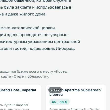
льшой башенкой, которая служит в
ь была закрыта и использовалась в
на и даже жилого дома.
имско-католической церкви.
ции здесь проводятся регулярные
архитектурным украшением центральной
истов и гостей, посещающих Либерец.
ходятся ближе всего к месту «Костел
 карте «Отели поблизости».
Grand Hotel Imperial
Pension Apartmá SunGarden
1 км
Liberec
45 … 92 $
ь Pytloun Imperial
н в центре города
Апартаменты Apartma SunGarden