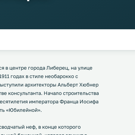
я в центре города Либерец, на улице
911 годах в стиле необарокко с
выступили архитекторы Альберт Хюбнер
тве консультанта. Начало строительства
десятилетия императора Франца Иосифа
ать «Юбилейной».
сводчатый неф, в конце которого