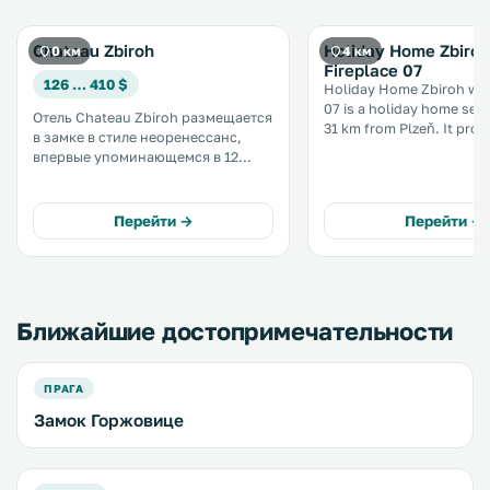
Chateau Zbiroh
Holiday Home Zbiroh
0 км
4 км
Fireplace 07
126 … 410 $
Holiday Home Zbiroh wit
07 is a holiday home set 
Отель Chateau Zbiroh размещается
31 km from Plzeň. It provides free
в замке в стиле неоренессанс,
private parking. The kitchen is fitted
впервые упоминающемся в 12
with a fridge. A TV is provided.
веке. Он расположен в
There is a private bathro
живописной местности в
shower. .
Кршивоклатском лесу. .
Перейти →
Перейти →
Ближайшие достопримечательности
ПРАГА
Замок Горжовице