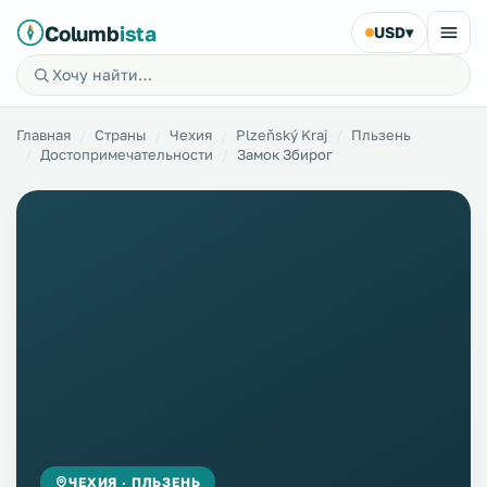
Columb
ista
USD
▾
Главная
Страны
Чехия
Plzeňský Kraj
Пльзень
Достопримечательности
Замок Збирог
ЧЕХИЯ · ПЛЬЗЕНЬ