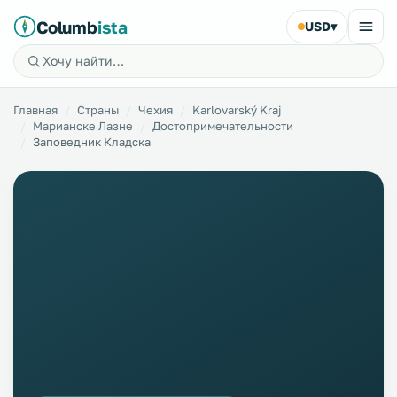
Columb
ista
USD
▾
Главная
Страны
Чехия
Karlovarský Kraj
Марианске Лазне
Достопримечательности
Заповедник Кладска