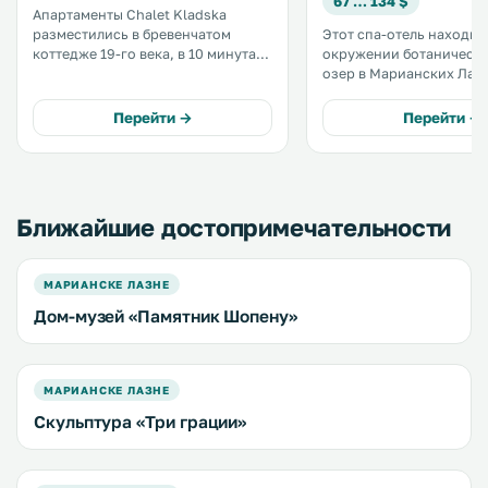
67 … 134 $
Апартаменты Chalet Kladska
разместились в бревенчатом
Этот спа-отель находит
коттедже 19-го века, в 10 минутах
окружении ботанически
езды от курортных городов
озер в Марианских Лаз
Марианские Лазне и Лазне
специализируется на
Кинжварт. Гостям будет удобно
оздоровительных процед
Перейти →
Перейти →
посетить поле для гольфа, замок
отеле есть летняя терра
Кинжварт и горнолыжный регион
на сады. Просторные номера с
Марианские Лазне. .
видом на сад оборудов
комнатой. .
Ближайшие достопримечательности
МАРИАНСКЕ ЛАЗНЕ
Дом-музей «Памятник Шопену»
МАРИАНСКЕ ЛАЗНЕ
Скульптура «Три грации»