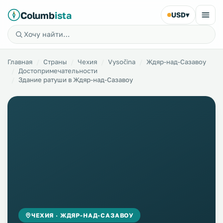
Columb
ista
USD
▾
Главная
Страны
Чехия
Vysočina
Ждяр-над-Сазавоу
Достопримечательности
Здание ратуши в Ждяр-над-Сазавоу
ЧЕХИЯ · ЖДЯР-НАД-САЗАВОУ