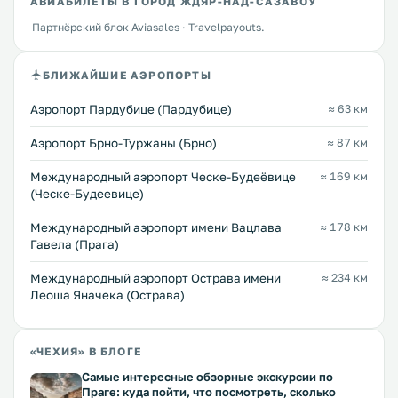
АВИАБИЛЕТЫ В ГОРОД ЖДЯР-НАД-САЗАВОУ
Партнёрский блок Aviasales · Travelpayouts.
БЛИЖАЙШИЕ АЭРОПОРТЫ
Аэропорт Пардубице (Пардубице)
≈ 63 км
Аэропорт Брно-Туржаны (Брно)
≈ 87 км
Международный аэропорт Ческе-Будеёвице
≈ 169 км
(Ческе-Будеевице)
Международный аэропорт имени Вацлава
≈ 178 км
Гавела (Прага)
Международный аэропорт Острава имени
≈ 234 км
Леоша Яначека (Острава)
«ЧЕХИЯ» В БЛОГЕ
Самые интересные обзорные экскурсии по
Праге: куда пойти, что посмотреть, сколько