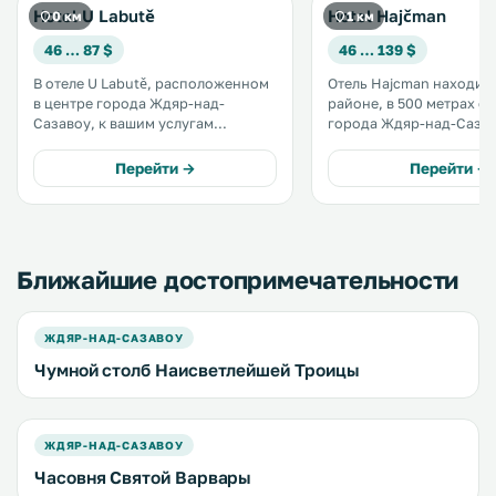
Hotel U Labutě
Hotel Hajčman
0 км
1 км
46 … 87 $
46 … 139 $
В отеле U Labutě, расположенном
Отель Hajcman находитс
в центре города Ждяр-над-
районе, в 500 метрах от
Сазавоу, к вашим услугам
города Ждяр-над-Сазаво
ресторан, в котором подаются
услугам гостей номера 
блюда чешской и
собственной современ
Перейти →
Перейти →
интернациональной кухни. .
комнатой, телевизором
спутниковыми каналами
бесплатным Wi-Fi. .
Ближайшие достопримечательности
ЖДЯР-НАД-САЗАВОУ
Чумной столб Наисветлейшей Троицы
ЖДЯР-НАД-САЗАВОУ
Часовня Святой Варвары