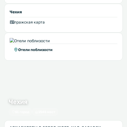
Чехия
пражская карта
Отели поблизости
Чехия
61 город
1546 мест