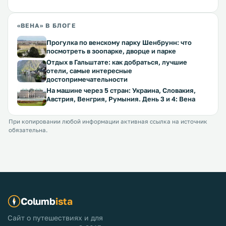
«ВЕНА» В БЛОГЕ
Прогулка по венскому парку Шенбрунн: что
посмотреть в зоопарке, дворце и парке
Отдых в Гальштате: как добраться, лучшие
отели, самые интересные
достопримечательности
На машине через 5 стран: Украина, Словакия,
Австрия, Венгрия, Румыния. День 3 и 4: Вена
При копировании любой информации активная ссылка на источник
обязательна.
Columb
ista
Сайт о путешествиях и для