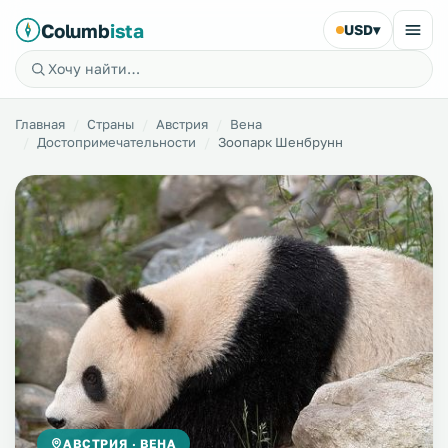
Columb
ista
USD
▾
Главная
Страны
Австрия
Вена
Достопримечательности
Зоопарк Шенбрунн
АВСТРИЯ · ВЕНА