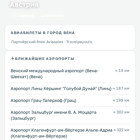
Австрия
7 городов
123 места
АВИАБИЛЕТЫ В ГОРОД ВЕНА
Партнёрский блок Aviasales · Travelpayouts.
БЛИЖАЙШИЕ АЭРОПОРТЫ
Венский международный аэропорт (Вена-
≈ 19 км
Швехат) (Вена)
Аэропорт Линц-Хёршинг "Голубой Дунай" (Линц)
≈ 187 км
Аэропорт Грац-Талерхоф (Грац)
≈ 198 км
Аэропорт Зальцбург имени В. А. Моцарта
≈ 302 км
(Зальцбург)
Аэропорт Клагенфурт-ам-Вёртерзе Альпе-Адриа
≈ 322 км
(Клагенфурт-ам-Вёртерзе)