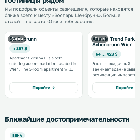
Гостиницы рядом
Мы подобрали объекты размещения, которые находятся
ближе всего к месту «Зоопарк Шенбрунн». Больше
отелей — на карте «Отели поблизости».
Schönbrunn
Austria Trend Parkho
0 км
1 км
Schönbrunn Wien
≈ 257 $
64 … 428 $
Apartment Vienna II is a self-
catering accommodation located in
Этот 4-звездочный пар
Wien. The 3-room apartment will
занимает здание бывше
provide you living/dining room with
резиденции император
a TV and a CD player, a kitchen with
Иосифа, расположенное
a dishwasher and a refrigerator,
минутах ходьбы от дво
Перейти →
Перейти →
shower/WC, 2 bedrooms and
Шенбрунн и Венского зо
terrrace. .
услугам гостей элегант
ресторан, собственный 
также бесплатный Wi-Fi. 
Ближайшие достопримечательности
ВЕНА