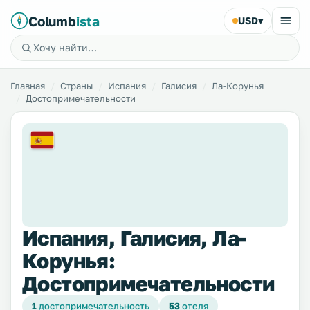
Columb
ista
USD
▾
Главная
Страны
Испания
Галисия
Ла-Корунья
Достопримечательности
Испания, Галисия, Ла-
Корунья:
Достопримечательности
1
достопримечательность
53
отеля