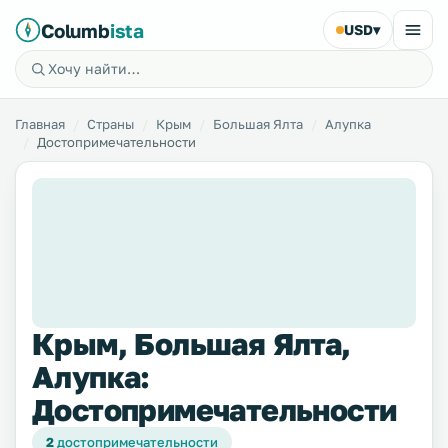
Columb
ista
USD
▾
Главная
Страны
Крым
Большая Ялта
Алупка
Достопримечательности
Крым, Большая Ялта,
Алупка:
Достопримечательности
2
достопримечательности