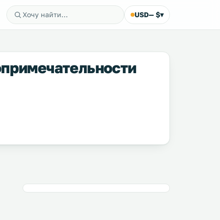
USD
— $
▾
опримечательности