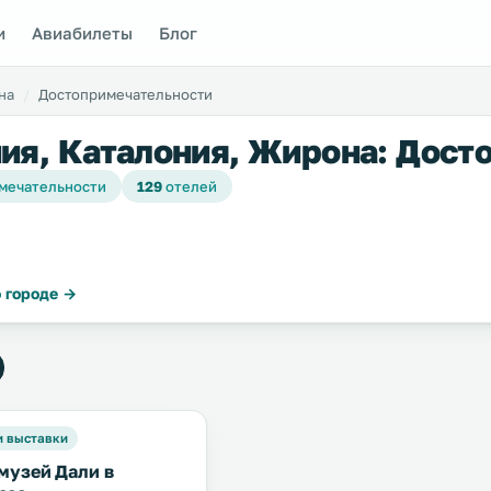
и
Авиабилеты
Блог
на
Достопримечательности
ия, Каталония, Жирона: Дост
мечательности
129
отелей
 городе →
и выставки
музей Дали в