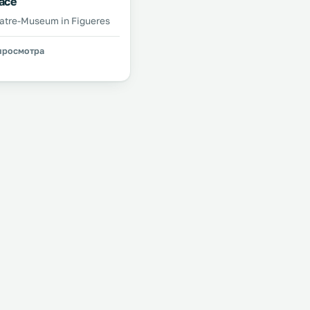
асе
eatre-Museum in Figueres
 просмотра