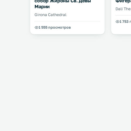
собор Жироны Св. Девы
Фигер
Марии
Dali Th
Girona Cathedral
1 753
1 555 просмотров