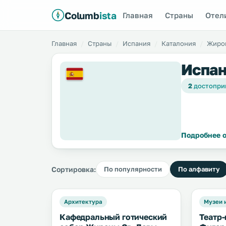
Columb
ista
Главная
Страны
Отел
Главная
Страны
Испания
Каталония
Жиро
Испан
2
достопри
Подробнее о
Сортировка:
По популярности
По алфавиту
Архитектура
Музеи 
Кафедральный готический
Театр-