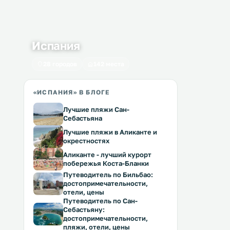
Испания
28 городов
142 места
«ИСПАНИЯ» В БЛОГЕ
Лучшие пляжи Сан-
Себастьяна
Лучшие пляжи в Аликанте и
окрестностях
Аликанте - лучший курорт
побережья Коста-Бланки
Путеводитель по Бильбао:
достопримечательности,
отели, цены
Путеводитель по Сан-
Себастьяну:
достопримечательности,
пляжи, отели, цены